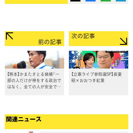
次の記事
前の記事
【熊本】かまたさとる候補「一
【立憲ライブ参院選SP】長妻
部の人だけが得をする政治で
昭×おおつき紅葉
はなく、全ての人が安全で幸
せに暮らせる。それこそ政治
の役割」野田代表とともに演
説
関連ニュース