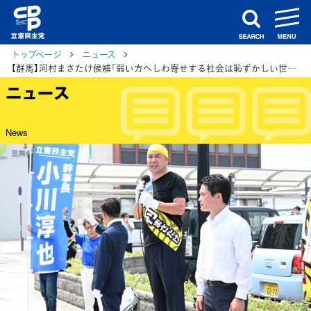
m
search
トップページ
ニュース
【群馬】河村まさたけ候補「弱い方へしわ寄せする社会は恥ずかしい世界だ」小川幹事長とともに訴え
ニュース
News