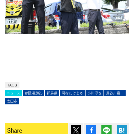
TAGS
ニュース
参院選2025
群馬県
河村たけまさ
小川淳也
長谷川嘉一
太田市
ポスト
シェア
Lineで送
は
Share