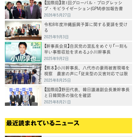
【国際局】第1回グローバル・プログレッシ
ブ・モビライゼーション(GPM)参加報告書
2026年5月27日
令和8年度沖縄振興予算に関する要請を受け
る
2025年9月3日
【幹事長会見】自民党の混乱をめぐり「一刻も
早い事態収拾を求める」小川幹事長
2025年9月2日
【熊本】小川幹事長、八代市の豪雨被害現場を
視察 農家の声に「従来型の災害対応では限
界」
2025年8月25日
【国際局】野田代表、韓日議連副会長兼幹事長
と日韓関係の強化を確認
2025年8月21日
最近読まれているニュース