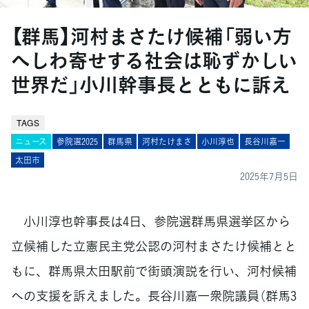
【群馬】河村まさたけ候補「弱い方
へしわ寄せする社会は恥ずかしい
世界だ」小川幹事長とともに訴え
TAGS
ニュース
参院選2025
群馬県
河村たけまさ
小川淳也
長谷川嘉一
太田市
2025年7月5日
小川淳也幹事長は4日、参院選群馬県選挙区から
立候補した立憲民主党公認の河村まさたけ候補とと
もに、群馬県太田駅前で街頭演説を行い、河村候補
への支援を訴えました。長谷川嘉一衆院議員（群馬3