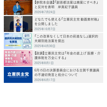
【参院本会議】「副首都法案は廃案にすべき」
と反対を表明 岸真紀子議員
2026年7月24日
どなたでも使える「立憲民主党 動画素材箱」
を公開しました
2025年10月7日
「この改革なくして日本の前進なし」選択的
夫婦別姓法案を提出
2025年4月30日
【政調】立憲民主党は「年金の底上げ 医療・介
護体制を万全にする」
2025年8月1日
6月15日の決算委員会における古賀千景議員
の不適切発言と処分について
2026年6月17日