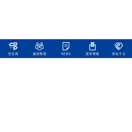
党役員
議員情報
NEWS
選挙情報
参加する
立憲民主党について
綱領
役員一覧
次の内閣
委員会委員一覧
議員・総支部長一覧
党本部所在地
都道府県連一覧
立憲民主党 活動計画・活動報告
ニュース
政策情報
基本政策
ビジョン２２
政策集
選挙政策
国会レポート