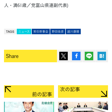
人・満61歳／党富山県連副代表)
TAGS
ニュース
常任幹事会
野田佳彦
越川康晴
ポスト
シェア
Lineで送
は
Share
次の記事
前の記事