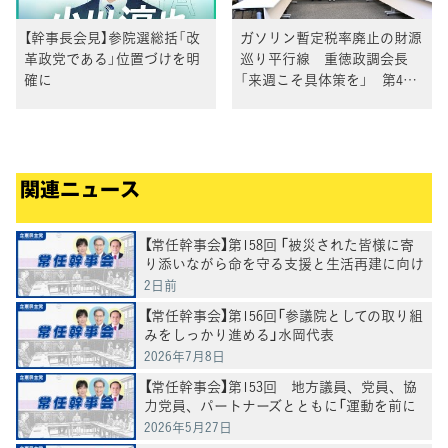
【幹事長会見】参院選総括「改
ガソリン暫定税率廃止の財源
革政党である」位置づけを明
巡り平行線 重徳政調会長
確に
「来週こそ具体策を」 第4回
与野党実務者協議
関連ニュース
【常任幹事会】第158回 「被災された皆様に寄
り添いながら命を守る支援と生活再建に向け
た取り組みに全力を尽くしていく」田名部幹
2日前
事長
【常任幹事会】第156回「参議院としての取り組
みをしっかり進める」水岡代表
2026年7月8日
【常任幹事会】第153回 地方議員、党員、協
力党員、パートナーズとともに「運動を前に
進めていく」水岡代表
2026年5月27日