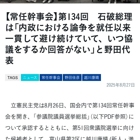
【常任幹事会】第134回 石破総理
は「内政における論争を就任以来
一貫して避け続けていて、いつ協
議をするか回答がない」と野田代
表
TAGS
ニュース
常任幹事会
野田佳彦
越川康晴
2025年8月27日
立憲民主党は8月26日、国会内で第134回常任幹事
会を開き、「参議院議員選挙総括」（以下PDF参照）に
ついて承認するとともに、第51回衆議院選挙に向け
た候補者として、富山県第2区に越川康晴 (新人・満