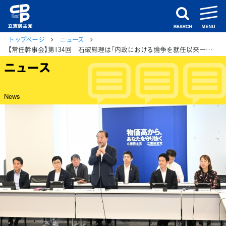
m
search
トップページ
ニュース
【常任幹事会】第134回 石破総理は「内政における論争を就任以来一貫して避け続けていて、いつ協議をするか回答がない」と野田代表
ニュース
News