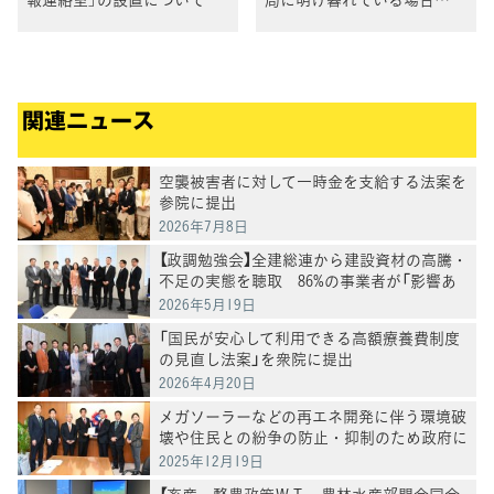
か」 第5回与野党実務者協議
関連ニュース
空襲被害者に対して一時金を支給する法案を
参院に提出
2026年7月8日
【政調勉強会】全建総連から建設資材の高騰・
不足の実態を聴取 86%の事業者が「影響あ
り」
2026年5月19日
「国民が安心して利用できる高額療養費制度
の見直し法案」を衆院に提出
2026年4月20日
メガソーラーなどの再エネ開発に伴う環境破
壊や住民との紛争の防止・抑制のため政府に
申入れ
2025年12月19日
【畜産・酪農政策ＷＴ・農林水産部門合同会