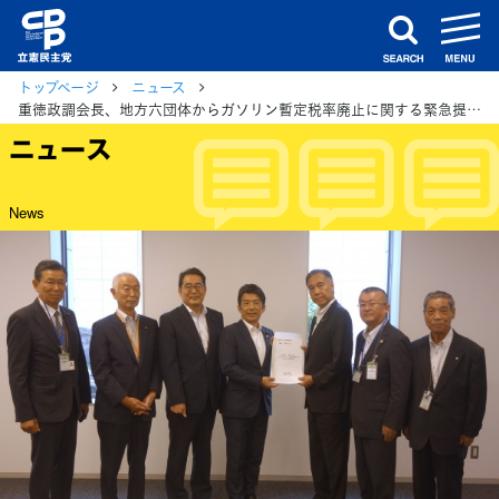
m
search
トップページ
ニュース
重徳政調会長、地方六団体からガソリン暫定税率廃止に関する緊急提言を受け、意見交換
ニュース
News