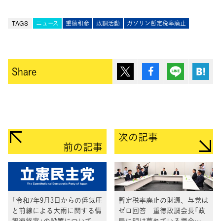
TAGS
ニュース
重徳和彦
政調活動
ガソリン暫定税率廃止
ポスト
シェア
Lineで送
は
Share
次の記事
前の記事
「令和7年9月3日からの低気圧
暫定税率廃止の財源、与党は
と前線による大雨に関する情
ゼロ回答 重徳政調会長「政
報連絡室」の設置について
局に明け暮れている場合