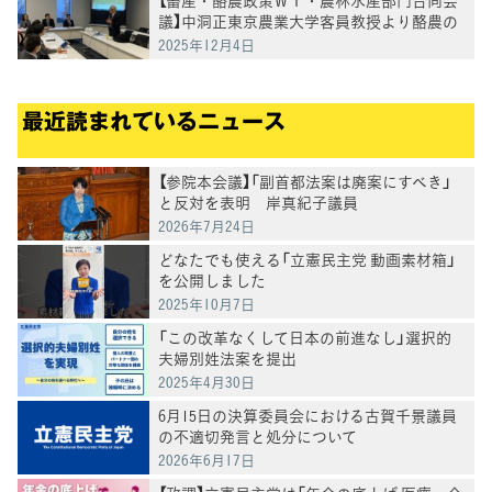
議】中洞正東京農業大学客員教授より酪農の
現状評価と山地（やまち）酪農の取組について
2025年12月4日
ヒアリング
最近読まれているニュース
【参院本会議】「副首都法案は廃案にすべき」
と反対を表明 岸真紀子議員
2026年7月24日
どなたでも使える「立憲民主党 動画素材箱」
を公開しました
2025年10月7日
「この改革なくして日本の前進なし」選択的
夫婦別姓法案を提出
2025年4月30日
6月15日の決算委員会における古賀千景議員
の不適切発言と処分について
2026年6月17日