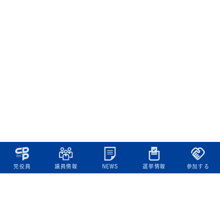
党役員
議員情報
NEWS
選挙情報
参加する
立憲民主党について
綱領
役員一覧
次の内閣
委員会委員一覧
議員・総支部長一覧