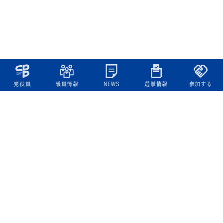
党役員
議員情報
NEWS
選挙情報
参加する
立憲民主党について
綱領
役員一覧
次の内閣
委員会委員一覧
議員・総支部長一覧
党本部所在地
都道府県連一覧
立憲民主党 活動計画・活動報告
ニュース
政策情報
基本政策
ビジョン２２
政策集
選挙政策
国会レポート
政調活動ニュース
提出法案