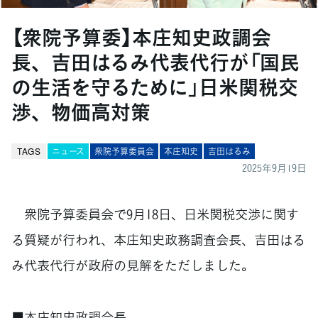
【衆院予算委】本庄知史政調会
長、吉田はるみ代表代行が「国民
の生活を守るために」日米関税交
渉、物価高対策
TAGS
ニュース
衆院予算委員会
本庄知史
吉田はるみ
2025年9月19日
衆院予算委員会で9月18日、日米関税交渉に関す
る質疑が行われ、本庄知史政務調査会長、吉田はる
み代表代行が政府の見解をただしました。
■本庄知史政調会長