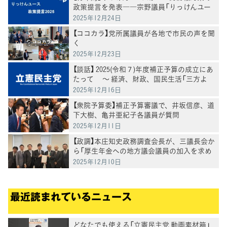
政策提言を発表――宗野議員「りっけんユー
スの歩みが、確実に党の政策形成を動かして
2025年12月24日
いる」
【ココカラ】党所属議員が各地で市民の声を聞
く
2025年12月23日
【談話】 2025(令和７)年度補正予算の成立にあ
たって ～ 経済、財政、国民生活「三方よ
し」の予算を ～
2025年12月16日
【衆院予算委】補正予算審議で、井坂信彦、道
下大樹、亀井亜紀子各議員が質問
2025年12月11日
【政調】本庄知史政務調査会長が、三議長会か
ら「厚生年金への地方議会議員の加入を求め
る決議」について要請を受け、意見交換
2025年12月10日
最近読まれているニュース
どなたでも使える「立憲民主党 動画素材箱」