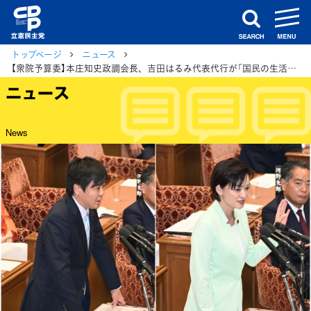
m
search
トップページ
ニュース
【衆院予算委】本庄知史政調会長、吉田はるみ代表代行が「国民の生活を守るために」日米関税交渉、物価高対策
ニュース
News