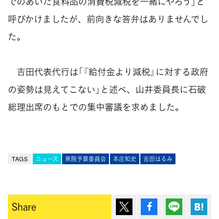
でのあいだ食料品の消費税減税を一緒にやろう」と
呼びかけましたが、前向きな答弁はありませんでし
た。
吉田代表代行は「『給付金より減税』に対する政府
の姿勢は見えてこない」と述べ、山井委員長に石破
総理出席のもとでの集中審議を求めました。
TAGS
ニュース
衆院予算委員会
本庄知史
吉田はるみ
ポスト
シェア
Lineで送
は
Share