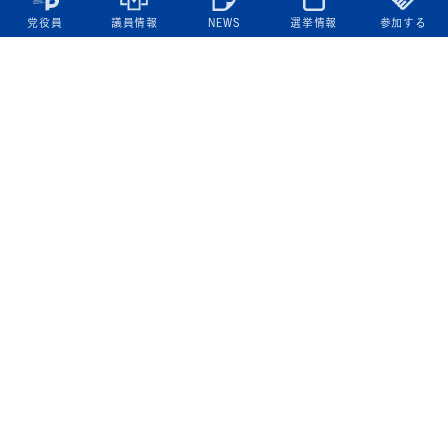
党役員
議員情報
NEWS
選挙情報
参加する
立憲民主党について
綱領
役員一覧
次の内閣
委員会委員一覧
議員・総支部長一覧
党本部所在地
都道府県連一覧
立憲民主党 活動計画・活動報告
ニュース
政策情報
基本政策
ビジョン２２
政策集
選挙政策
国会レポート
政調活動ニュース
提出法案
選挙情報
参院選2025選挙結果
衆院選2024選挙結果
参院選2022選挙結果
衆院選2021選挙結果
第20回統一地方自治体選挙 結果一覧
候補者公募2026