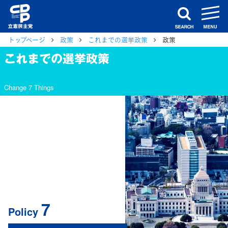
m
search
トップページ
政策
これまでの選挙政策
政策
これまでの選挙政策
Change 7 Things
7
Policy