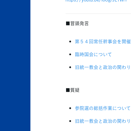
■冒頭発言
第５４回常任幹事会を開催
臨時国会について
旧統一教会と政治の関わり
■質疑
参院選の総括作業について
旧統一教会と政治の関わり