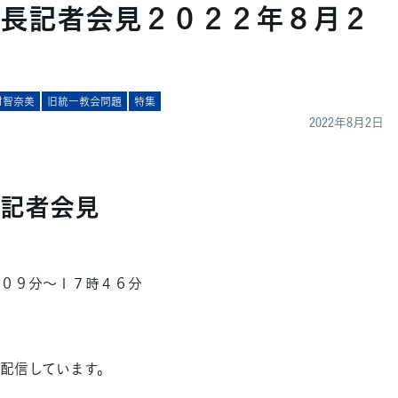
長記者会見２０２２年８月２
村智奈美
旧統一教会問題
特集
2022年8月2日
記者会見
時０９分～１７時４６分
配信しています。