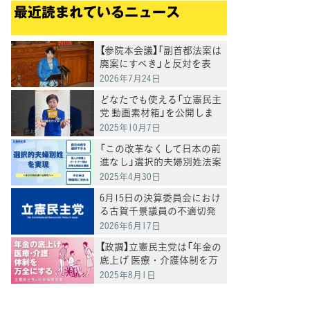
最近読まれているニュース
【参院本会議】「副首都法案は
廃案にすべき」と反対を表
明 岸真紀子議員
2026年7月24日
どなたでも使える「立憲民主
党 動画素材箱」を公開しま
した
2025年10月7日
「この改革なくして日本の前
進なし」選択的夫婦別姓法案
を提出
2025年4月30日
6月15日の決算委員会におけ
る古賀千景議員の不適切発
言と処分について
2026年6月17日
【政調】立憲民主党は「年金の
底上げ 医療・介護体制を万
全にする」
2025年8月1日