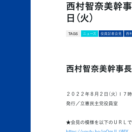
西村智奈美幹事
日（火）
TAGS
ニュース
役員記者会見
西
西村智奈美幹事長
２０２２年８月２日（火）１７
発行／立憲民主党役員室
★会見の模様を以下のＵＲＬで
https://youtu.be/ioOgrJL1WlY