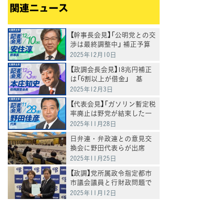
関連ニュース
【幹事長会見】「公明党との交
渉は最終調整中」 補正予算
案の組み替え動議提出へ、
2025年12月10日
安住淳幹事長
【政調会長会見】18兆円補正
は「6割以上が借金」 基
金・防衛費・予備費の妥当
2025年12月3日
性を精査へ、本庄政調会長
【代表会見】「ガソリン暫定税
率廃止は野党が結束した一
つの成果」、野田代表
2025年11月28日
日弁連・弁政連との意見交
換会に野田代表らが出席
2025年11月25日
【政調】党所属政令指定都市
市議会議員と行財政問題で
懇談
2025年11月12日