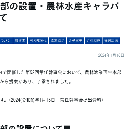
部の設置・農林水産キャラバ
て
ャラバン
篠原孝
田名部匡代
森本真治
金子恵美
近藤和也
横沢高徳
2024年1月16日
内で開催した第92回常任幹事会において、農林漁業再生本部
から提案があり、了承されました。
2024(令和6)年1月16日 常任幹事会提出資料）
部の設置について■