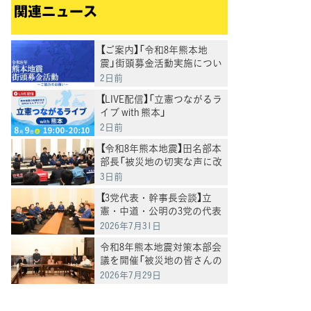
関連ニュース
【ご案内】「令和8年熊本地
震」街頭募金活動実施につい
て
2日前
【LIVE配信】「立憲つながるラ
イブ with 熊本」
2日前
【令和8年熊本地震】田名部本
部長「被災地の切実な声に改
めて、必要な対応を」
3日前
【3党代表・幹事長会談】立
憲・中道・公明の3党の代表
と幹事長が会談
2026年7月31日
令和8年熊本地震対策本部会
議を開催「被災地の皆さんの
命を守る覚悟で対応」田名部
2026年7月29日
本部長