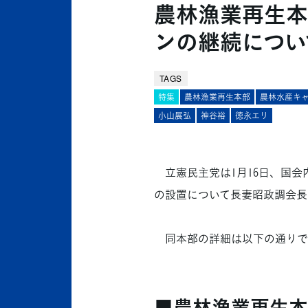
農林漁業再生本
ンの継続につい
TAGS
特集
農林漁業再生本部
農林水産キ
小山展弘
神谷裕
徳永エリ
立憲民主党は1月16日、国会
の設置について長妻昭政調会長
同本部の詳細は以下の通りです。（
■農林漁業再生本