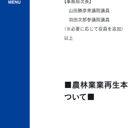
【事務局次長】
山田勝彦衆議院議員
羽田次郎参議院議員
（※必要に応じて役員を追加）
以上
■農林業業再生本
ついて■