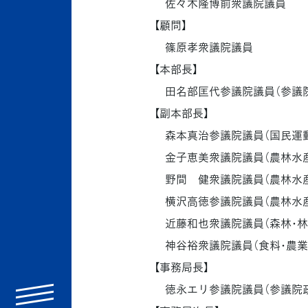
佐々木隆博前衆議院議員
【顧問】
篠原孝衆議院議員
【本部長】
田名部匡代参議院議員（参議院
【副本部長】
森本真治参議院議員（国民運動
金子恵美衆議院議員（農林水産
野間 健衆議院議員（農林水産
横沢高徳参議院議員（農林水産
近藤和也衆議院議員（森林･林
神谷裕衆議院議員（食料･農業
【事務局長】
徳永エリ参議院議員（参議院政
menu