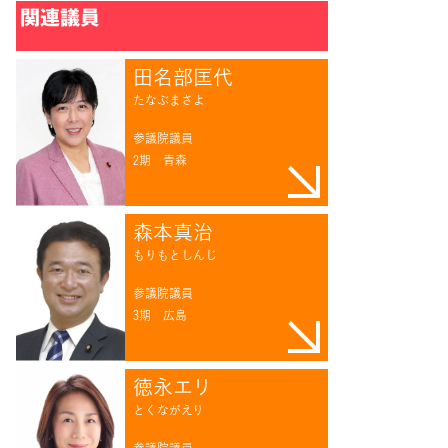
関連議員
田名部匡代
たなぶまさよ
参議院議員
2期
青森
森本真治
もりもとしんじ
参議院議員
3期
広島
徳永エリ
とくながえり
参議院議員