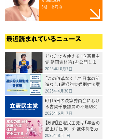
3期
北海道
最近読まれているニュース
どなたでも使える「立憲民主
党 動画素材箱」を公開しま
した
2025年10月7日
「この改革なくして日本の前
進なし」選択的夫婦別姓法案
を提出
2025年4月30日
6月15日の決算委員会におけ
る古賀千景議員の不適切発
言と処分について
2026年6月17日
【政調】立憲民主党は「年金の
底上げ 医療・介護体制を万
全にする」
2025年8月1日