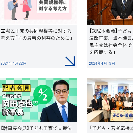
立憲民主党の共同親権等に対する
【衆院本会議】子ど
考え方「子の最善の利益のために」
法改正案、坂本議員
民主党は社会全体で
を応援する」
2024年4月22日
2024年4月19日
【幹事長会見】子ども子育て支援法
「子ども・若者応援