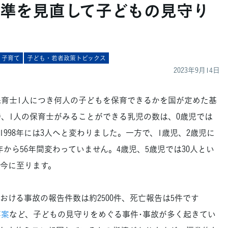
準を見直して子どもの見守り
・子育て
子ども・若者政策トピックス
2023年9月14日
育士1人につき何人の子どもを保育できるかを国が定めた基
年当時、1人の保育士がみることができる乳児の数は、0歳児では
1998年には3人へと変わりました。一方で、1歳児、2歳児に
年から56年間変わっていません。4歳児、5歳児では30人とい
ま今に至ります。
おける事故の報告件数は約2500件、死亡報告は5件です
事案
など、子どもの見守りをめぐる事件･事故が多く起きてい