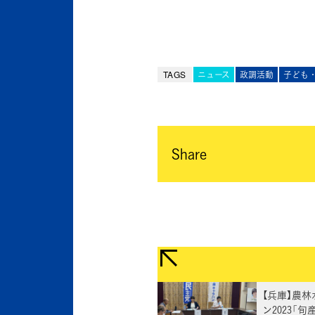
TAGS
ニュース
政調活動
子ども
Share
【兵庫】農
ン2023「