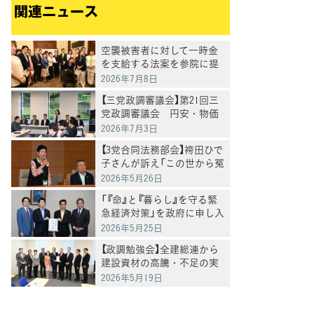
関連ニュース
空襲被害者に対して一時金
を支給する法案を参院に提
出
2026年7月8日
【三党政調審議会】第21回三
党政調審議会 円安・物価
高に危機感「政府与党は集中
2026年7月3日
審議と党首討論を開催を」徳
【3党合同法務部会】袴田ひで
永政調会長
子さんが訴え「この世から冤
罪をなくすことにつながる
2026年5月26日
ように」再審法改正案の課題
「『命』と『暮らし』を守る緊
についてヒアリング
急経済対策」を政府に申し入
れ
2026年5月25日
【政調勉強会】全建総連から
建設資材の高騰・不足の実
態を聴取 86%の事業者が
2026年5月19日
「影響あり」