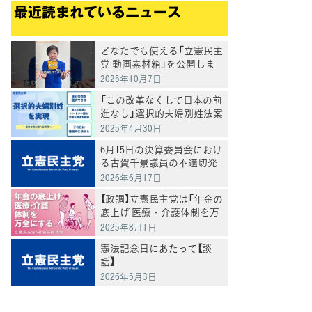
最近読まれているニュース
どなたでも使える「立憲民主
党 動画素材箱」を公開しま
した
2025年10月7日
「この改革なくして日本の前
進なし」選択的夫婦別姓法案
を提出
2025年4月30日
6月15日の決算委員会におけ
る古賀千景議員の不適切発
言と処分について
2026年6月17日
【政調】立憲民主党は「年金の
底上げ 医療・介護体制を万
全にする」
2025年8月1日
憲法記念日にあたって【談
話】
2026年5月3日