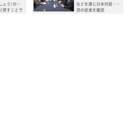
しょう）のバ
などを通じ日米対話・交
り戻すことで
流の促進を確認
可能性が高ま
問