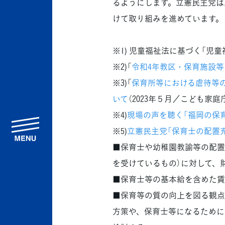
るようにします。立憲民主党は既
けて取り組みを進めています。
※1) 児童福祉法に基づく「児
※2)「
令和4年教区・保育施設
※3)「
保育所等における虐待等
いて
（2023年５月／こども家庭
※4)
現場の声を聴く「福岡の保
menu
※5)
立憲民主党「保育士の配置
■保育士や幼稚園教諭等の配置
を受けているもの）に対して、
■保育士等の基本給を含めた賃
■保育等の質の向上を図る観点
方策や、保育士等になるために