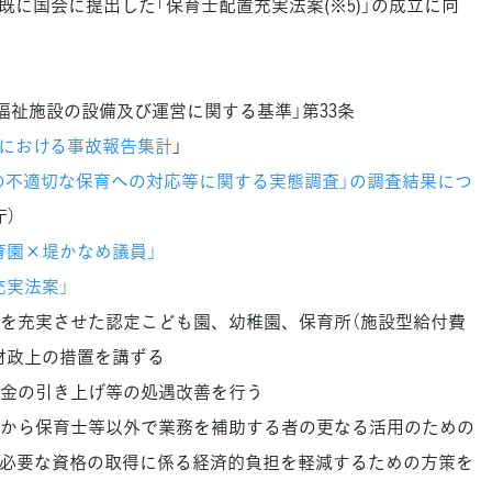
に国会に提出した「保育士配置充実法案(※5)」の成立に向
童福祉施設の設備及び運営に関する基準」第33条
等における事故報告集計
」
の不適切な保育への対応等に関する実態調査」の調査結果につ
庁）
育園×堤かなめ議員」
充実法案」
を充実させた認定こども園、幼稚園、保育所（施設型給付費
財政上の措置を講ずる
金の引き上げ等の処遇改善を行う
から保育士等以外で業務を補助する者の更なる活用のための
必要な資格の取得に係る経済的負担を軽減するための方策を