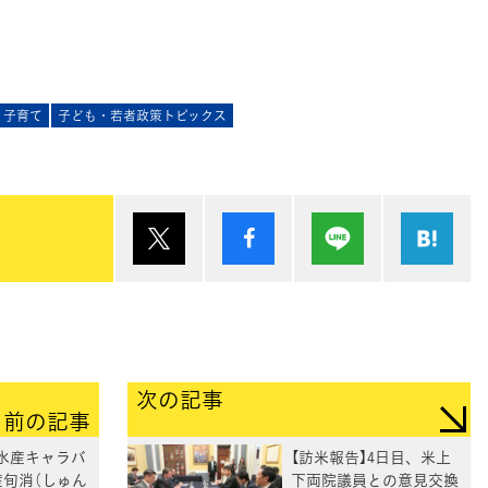
・子育て
子ども・若者政策トピックス
ポスト
シェア
Lineで送る
は
次の記事
前の記事
林水産キャラバ
【訪米報告】4日目、米上
旬産旬消（しゅん
下両院議員との意見交換