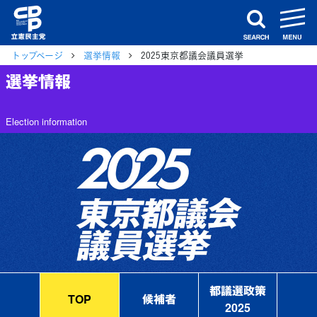
m
search
トップページ
選挙情報
2025東京都議会議員選挙
選挙情報
Election information
都議選政策
TOP
候補者
2025