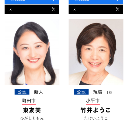
X
X
公認
新人
公認
現職
1期
町田市
小平市
東友美
竹井ようこ
ひがしともみ
たけいようこ