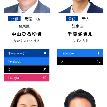
公認
元職
公認
新人
2期
台東区
江東区
中山ひろゆき
千葉さきえ
なかやまひろゆき
ちばさきえ
ホームページ
Facebook
Facebook
X
X
Instagram