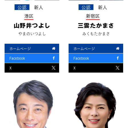
公認
新人
公認
新人
港区
新宿区
山野井つよし
三雲たかまさ
やまのいつよし
みくもたかまさ
ホームページ
ホームページ
Facebook
Facebook
X
X