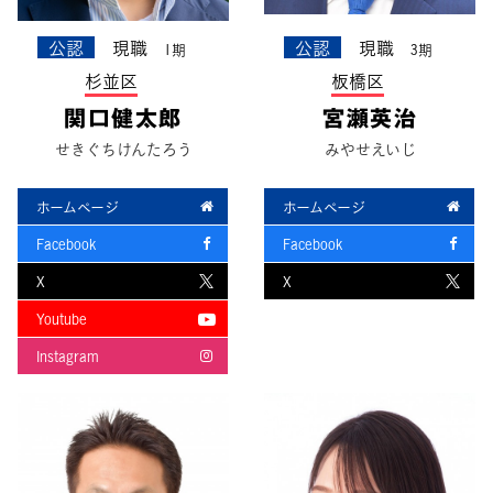
公認
現職
公認
現職
1期
3期
杉並区
板橋区
関口健太郎
宮瀬英治
せきぐちけんたろう
みやせえいじ
ホームページ
ホームページ
Facebook
Facebook
X
X
Youtube
Instagram