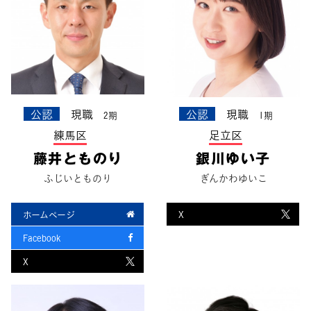
公認
現職
公認
現職
2期
1期
練馬区
足立区
藤井とものり
銀川ゆい子
ふじいとものり
ぎんかわゆいこ
ホームページ
X
Facebook
X