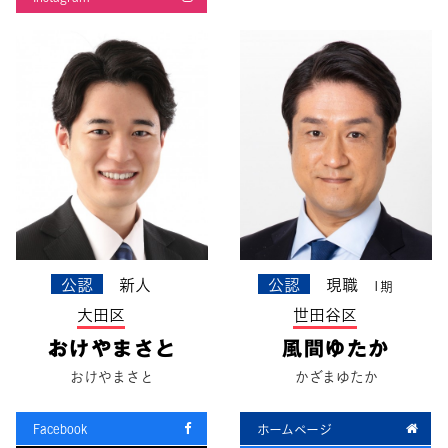
公認
新人
公認
現職
1期
大田区
世田谷区
おけやまさと
風間ゆたか
おけやまさと
かざまゆたか
Facebook
ホームページ