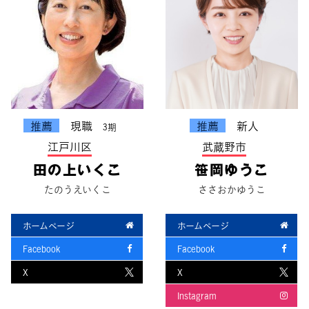
推薦
現職
推薦
新人
3期
江戸川区
武蔵野市
田の上いくこ
笹岡ゆうこ
たのうえいくこ
ささおかゆうこ
ホームページ
ホームページ
Facebook
Facebook
X
X
Instagram