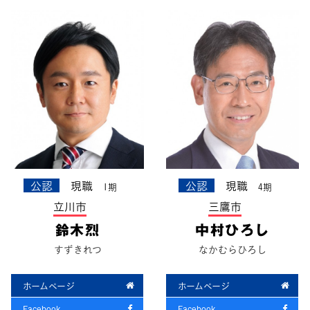
公認
現職
公認
現職
1期
4期
立川市
三鷹市
鈴木烈
中村ひろし
すずきれつ
なかむらひろし
ホームページ
ホームページ
Facebook
Facebook