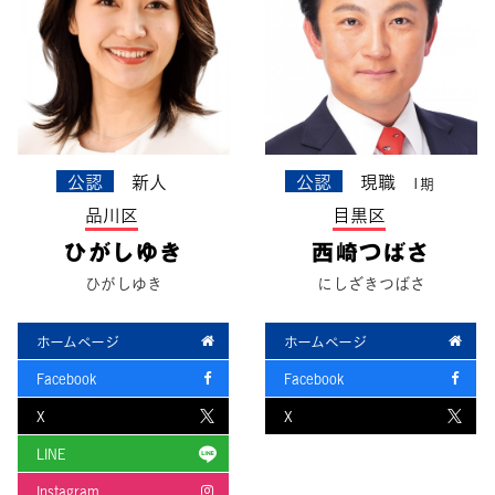
公認
新人
公認
現職
1期
品川区
目黒区
ひがしゆき
西崎つばさ
ひがしゆき
にしざきつばさ
ホームページ
ホームページ
Facebook
Facebook
X
X
LINE
Instagram