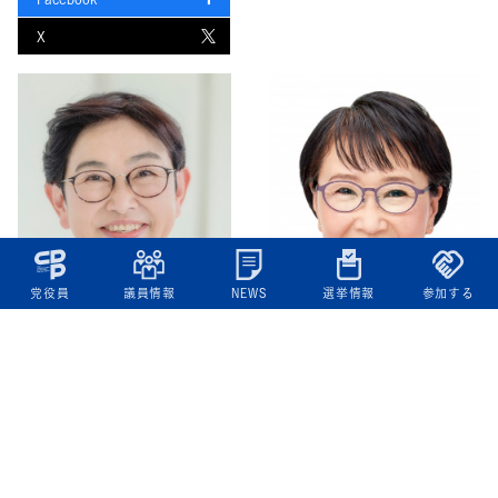
X
党役員
議員情報
NEWS
選挙情報
参加する
推薦
新人
推薦
元職
1期
世田谷区
杉並区
高岡じゅん子
小松久子
たかおかじゅんこ
こまつひさこ