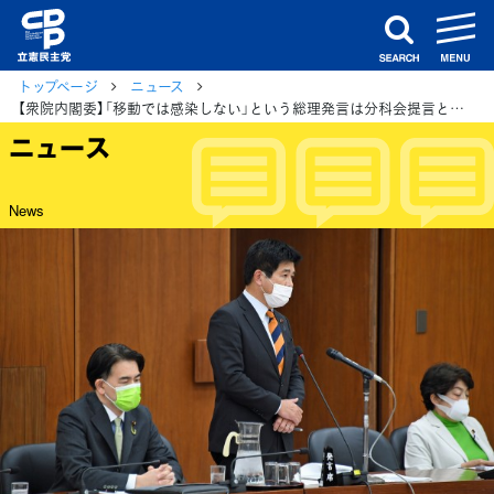
m
search
トップページ
ニュース
【衆院内閣委】「移動では感染しない」という総理発言は分科会提言と真逆、今井雅人議員
ニュース
News