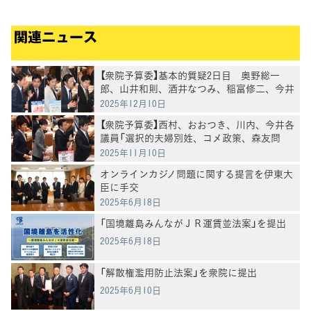
関連ニュース
【衆院予算委】基本的質疑2日目 奥野総一
郎、山井和則、酒井なつみ、稲富修二、今井
雅人各議員が質疑
2025年12月10日
【衆院予算委】西村、おおつき、川内、今井各
議員「選択的夫婦別姓、コメ政策、森友問
題、消費税減税」などについて質問
2025年11月10日
オンラインカジノ問題に関する提言を伊東大
臣に手交
2025年6月18日
「国境離島みんながＪＲ運賃並法案」を提出
2025年6月18日
「解散権濫用防止法案」を衆院に提出
2025年6月10日