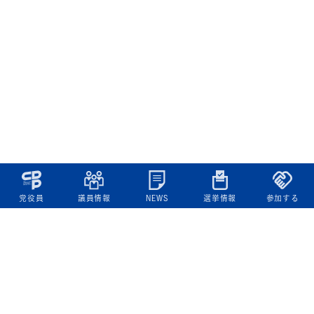
党役員
議員情報
NEWS
選挙情報
参加する
立憲民主党について
綱領
役員一覧
次の内閣
委員会委員一覧
議員・総支部長一覧
党本部所在地
都道府県連一覧
立憲民主党 活動計画・活動報告