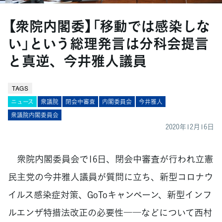
【衆院内閣委】「移動では感染しな
い」という総理発言は分科会提言
と真逆、今井雅人議員
TAGS
ニュース
衆議院
閉会中審査
内閣委員会
今井雅人
衆議院内閣委員会
2020年12月16日
衆院内閣委員会で16日、閉会中審査が行われ立憲
民主党の今井雅人議員が質問に立ち、新型コロナウ
イルス感染症対策、GoToキャンペーン、新型インフ
ルエンザ特措法改正の必要性――などについて西村