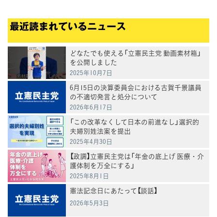
最近読まれているニュース
どなたでも使える「立憲民主党 動画素材箱」
を公開しました
2025年10月7日
6月15日の決算委員会における古賀千景議員
の不適切発言と処分について
2026年6月17日
「この改革なくして日本の前進なし」選択的
夫婦別姓法案を提出
2025年4月30日
【政調】立憲民主党は「年金の底上げ 医療・介
護体制を万全にする」
2025年8月1日
憲法記念日にあたって【談話】
2026年5月3日