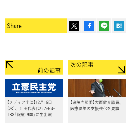
ポスト
シェア
Lineで送
は
Share
次の記事
前の記事
【メディア出演】12月16日
【衆院内閣委】大西健介議員、
（水）、江田代表代行がBS-
医療現場の支援強化を要請
TBS「報道1930」に生出演