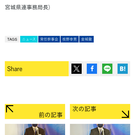
宮城県連事務局長）
TAGS
ニュース
常任幹事会
枝野幸男
金城徹
ポスト
シェア
Lineで送
は
Share
次の記事
前の記事