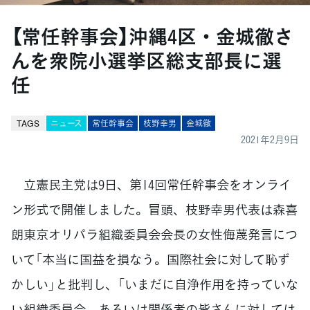
【常任幹事会】沖縄4区・金城徹さ
んを衆院小選挙区総支部長に選
任
TAGS
ニュース
常任幹事会
枝野幸男
金城徹
2021年2月9日
立憲民主党は9日、第14回常任幹事会をオンライ
ン形式で開催しました。冒頭、枝野幸男代表は森喜
朗東京オリパラ組織委員会会長の女性侮蔑発言につ
いて「本当に国益を損なう。国際社会に対して恥ず
かしい」と批判し、「いまだに自浄作用を持っていな
い組織委員会、あるいは関係者の皆さんに対しては