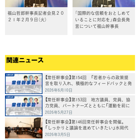
福山哲郎幹事長記者会見２０
「国際的な信頼をおとしめて
２１年２月９日（火）
いることに対応を」森会長発
言について福山幹事長
関連ニュース
【常任幹事会】第154回 「若者からの政策提
言を取り入れ、積極的なフィードバックと発
信へ」水岡代表
2026年6月10日
【常任幹事会】第153回 地方議員、党員、協
力党員、パートナーズとともに「運動を前に
進めていく」水岡代表
2026年5月27日
【常任幹事会】第146回常任幹事会を開催。
「しっかりと議論を進めていきたい」水岡代
表党が今後の進め方を表明
2026年3月5日