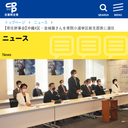
m
search
トップページ
ニュース
【常任幹事会】沖縄4区・金城徹さんを衆院小選挙区総支部長に選任
ニュース
News