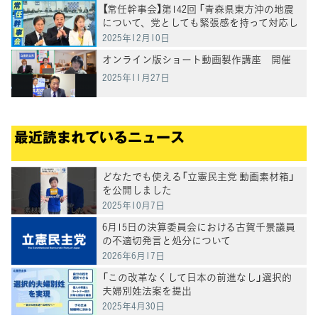
【常任幹事会】第142回 「青森県東方沖の地震
について、党としても緊張感を持って対応し
ていきたい」野田代表
2025年12月10日
オンライン版ショート動画製作講座 開催
2025年11月27日
最近読まれているニュース
どなたでも使える「立憲民主党 動画素材箱」
を公開しました
2025年10月7日
6月15日の決算委員会における古賀千景議員
の不適切発言と処分について
2026年6月17日
「この改革なくして日本の前進なし」選択的
夫婦別姓法案を提出
2025年4月30日