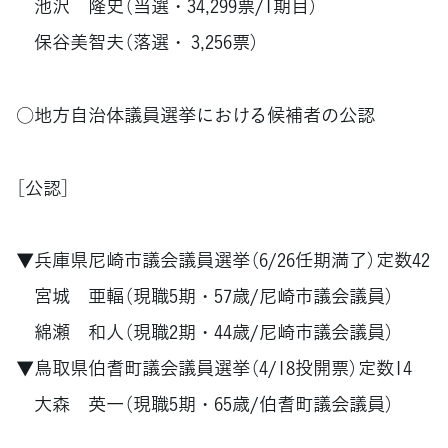
池沢 隆史（当選・34,299票/1期目）
保谷美智夫（落選・ 3,256票）
○地方自治体議員選挙における候補者の公認
［公認］
▼兵庫県尼崎市議会議員選挙（6/26任期満了）定数42
宮城 亜輻（現職5期・57歳/尼崎市議会議員）
綿瀬 和人（現職2期・44歳/尼崎市議会議員）
▼鳥取県伯耆町議会議員選挙（4/18投開票）定数14
大森 英一（現職5期・65歳/伯耆町議会議員）