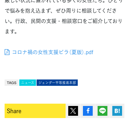
厳しい状況に置かれている多くの女性たち。ひとり
で悩みを抱え込まず、ぜひ周りに相談してくださ
い。行政、民間の支援・相談窓口をご紹介しており
ます。
コロナ禍の女性支援ビラ（夏版）.pdf
TAGS
ニュース
ジェンダー平等推進本部
ポスト
シェア
Lineで送
は
Share