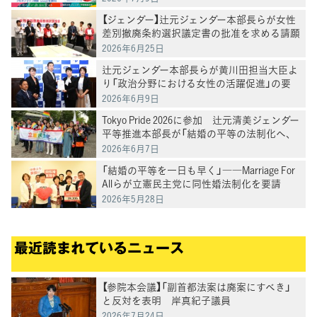
【ジェンダー】辻元ジェンダー本部長らが女性
差別撤廃条約選択議定書の批准を求める請願
を受ける
2026年6月25日
辻元ジェンダー本部長らが黄川田担当大臣よ
り「政治分野における女性の活躍促進」の要
請を受ける
2026年6月9日
Tokyo Pride 2026に参加 辻元清美ジェンダー
平等推進本部長が「結婚の平等の法制化へ、
愛は勝つ！」と訴え
2026年6月7日
「結婚の平等を一日も早く」――Marriage For
Allらが立憲民主党に同性婚法制化を要請
2026年5月28日
最近読まれているニュース
【参院本会議】「副首都法案は廃案にすべき」
と反対を表明 岸真紀子議員
2026年7月24日