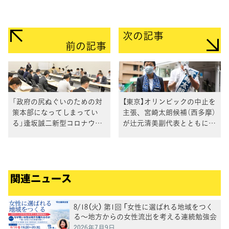
次の記事
前の記事
「政府の尻ぬぐいのための対
【東京】オリンピックの中止を
策本部になってしまってい
主張、宮崎太朗候補（西多摩）
る」逢坂誠二新型コロナウイ
が辻元清美副代表とともに訴
ルス対策本部長
え
関連ニュース
8/18（火） 第1回 「女性に選ばれる地域をつく
る～地方からの女性流出を考える連続勉強会
～」
2026年7月9日