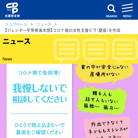
m
search
トップページ
ニュース
【ジェンダー平等推進本部】コロナ禍の女性支援ビラ（夏版）を作成
ニュース
News