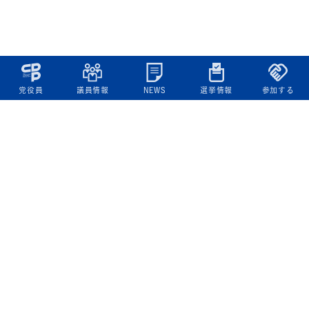
党役員
議員情報
NEWS
選挙情報
参加する
立憲民主党について
綱領
役員一覧
次の内閣
委員会委員一覧
議員・総支部長一覧
党本部所在地
都道府県連一覧
立憲民主党 活動計画・活動報告
ニュース
政策情報
基本政策
ビジョン２２
政策集
選挙政策
国会レポート
政調活動ニュース
提出法案
選挙情報