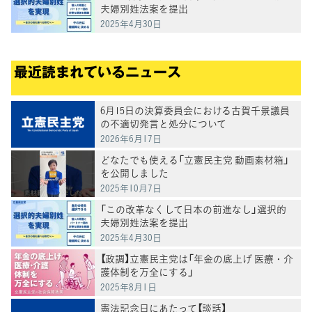
夫婦別姓法案を提出
2025年4月30日
最近読まれているニュース
6月15日の決算委員会における古賀千景議員
の不適切発言と処分について
2026年6月17日
どなたでも使える「立憲民主党 動画素材箱」
を公開しました
2025年10月7日
「この改革なくして日本の前進なし」選択的
夫婦別姓法案を提出
2025年4月30日
【政調】立憲民主党は「年金の底上げ 医療・介
護体制を万全にする」
2025年8月1日
憲法記念日にあたって【談話】