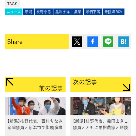
TAGS
ニュース
新潟
枝野幸男
黒岩宇洋
農業
米価下落
衆院選2021
ポスト
シェア
Lineで送
は
Share
次の記事
前の記事
【新潟】枝野代表、西村ちなみ
【新潟】枝野代表、菊田まきこ
衆院議員と新潟市で街頭演説
議員とともに果樹農家と懇談