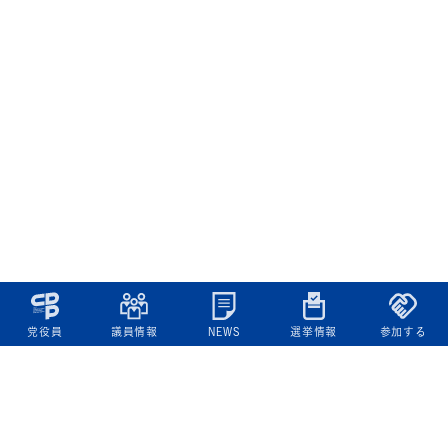
党役員
議員情報
NEWS
選挙情報
参加する
立憲民主党について
綱領
役員一覧
次の内閣
委員会委員一覧
議員・総支部長一覧