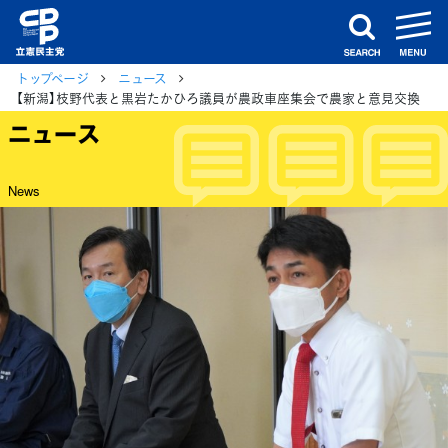
m
search
トップページ
ニュース
【新潟】枝野代表と黒岩たかひろ議員が農政車座集会で農家と意見交換
ニュース
News