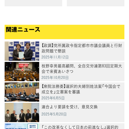
関連ニュース
【政調】党所属政令指定都市市議会議員と行財
政問題で懇談
2025年11月12日
枝野幸男最高顧問、全自交労連第83回定期大
会で来賓あいさつ
2025年10月20日
【衆院法務委】選択的夫婦別姓法案「今国会で
成立を」立憲案を審議
2025年6月5日
連合より要請を受け、意見交換
2025年5月20日
「この改革なくして日本の前進なし」選択的