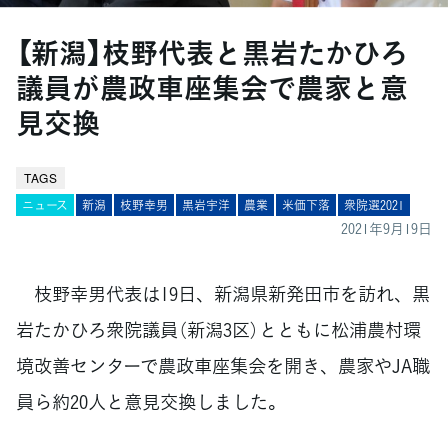
【新潟】枝野代表と黒岩たかひろ
議員が農政車座集会で農家と意
見交換
TAGS
ニュース
新潟
枝野幸男
黒岩宇洋
農業
米価下落
衆院選2021
2021年9月19日
枝野幸男代表は19日、新潟県新発田市を訪れ、黒
岩たかひろ衆院議員（新潟3区）とともに松浦農村環
境改善センターで農政車座集会を開き、農家やJA職
員ら約20人と意見交換しました。