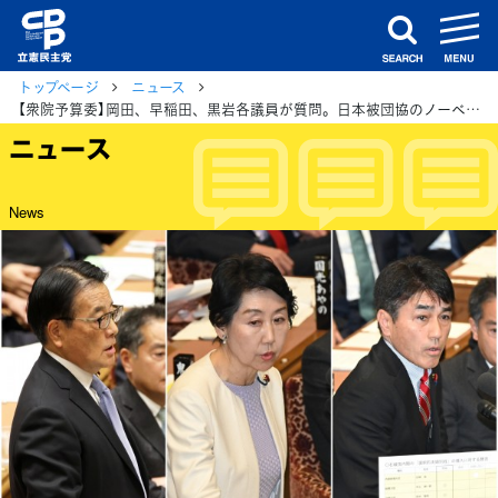
m
search
トップページ
ニュース
【衆院予算委】岡田、早稲田、黒岩各議員が質問。日本被団協のノーベル平和賞の授賞に敬意を表明。
ニュース
News