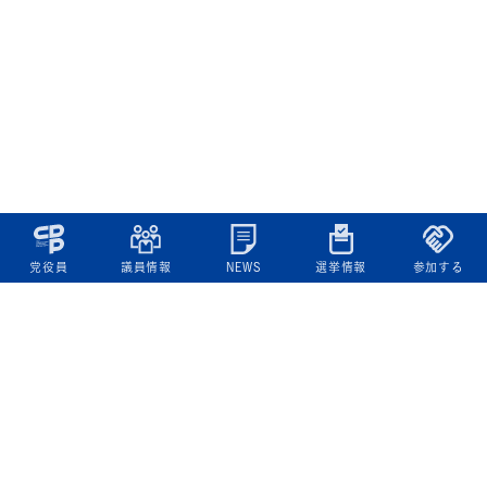
党役員
議員情報
NEWS
選挙情報
参加する
立憲民主党について
綱領
役員一覧
次の内閣
委員会委員一覧
議員・総支部長一覧
党本部所在地
都道府県連一覧
立憲民主党 活動計画・活動報告
ニュース