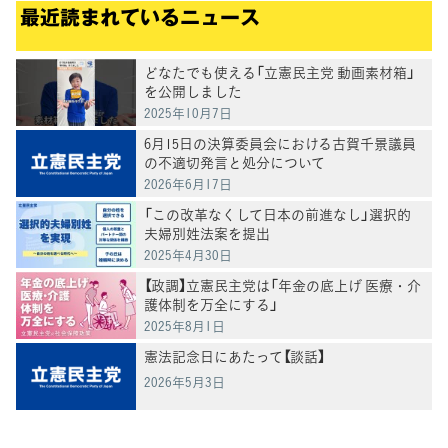
最近読まれているニュース
どなたでも使える「立憲民主党 動画素材箱」
を公開しました
2025年10月7日
6月15日の決算委員会における古賀千景議員
の不適切発言と処分について
2026年6月17日
「この改革なくして日本の前進なし」選択的
夫婦別姓法案を提出
2025年4月30日
【政調】立憲民主党は「年金の底上げ 医療・介
護体制を万全にする」
2025年8月1日
憲法記念日にあたって【談話】
2026年5月3日