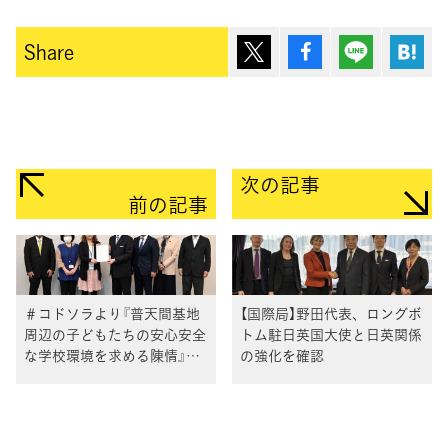
ポスト
シェア
Lineで送
は
Share
次の記事
前の記事
＃コドソラより『普天間基地
【国際局】野田代表、ロングボ
周辺の子どもたちの安心安全
トム駐日英国大使と日英関係
な学校環境を求める陳情』を
の強化を確認
受け意見交換