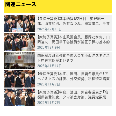
関連ニュース
【衆院予算委】基本的質疑2日目 奥野総一
郎、山井和則、酒井なつみ、稲富修二、今井
雅人各議員が質疑
2025年12月10日
【衆院予算委】本庄政調会長、藤岡たかお、山
岡達丸、岡田華子各議員が補正予算の基本的
質疑
2025年12月9日
国保制度改善強化全国大会で小西洋之ネクス
ト厚労大臣があいさつ
2025年11月14日
【衆院予算委】本庄、岡田、長妻各議員が「ア
ベノミクスの評価、外交姿勢、租税特別措置
の透明性」などについて質問
2025年11月7日
【衆院予算委】中島、池田、黒岩各議員が「高
額療養費制度、クマ被害対策、議員定数削
減」などを質問
2025年11月7日