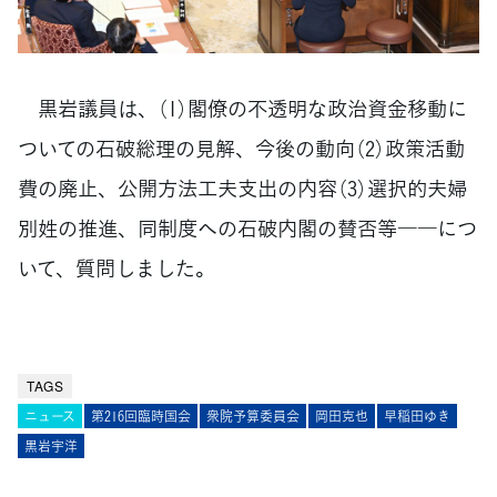
黒岩議員は、（1）閣僚の不透明な政治資金移動に
ついての石破総理の見解、今後の動向（2）政策活動
費の廃止、公開方法工夫支出の内容（3）選択的夫婦
別姓の推進、同制度への石破内閣の賛否等――につ
いて、質問しました。
TAGS
ニュース
第216回臨時国会
衆院予算委員会
岡田克也
早稲田ゆき
黒岩宇洋