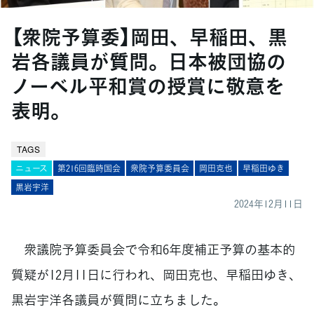
【衆院予算委】岡田、早稲田、黒
岩各議員が質問。日本被団協の
ノーベル平和賞の授賞に敬意を
表明。
TAGS
ニュース
第216回臨時国会
衆院予算委員会
岡田克也
早稲田ゆき
黒岩宇洋
2024年12月11日
衆議院予算委員会で令和6年度補正予算の基本的
質疑が12月11日に行われ、岡田克也、早稲田ゆき、
黒岩宇洋各議員が質問に立ちました。