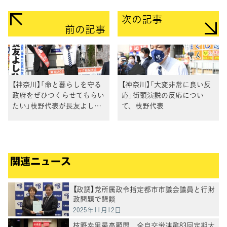
次の記事
前の記事
【神奈川】「命と暮らしを守る
【神奈川】「大変非常に良い反
政府をぜひつくらせてもらい
応」街頭演説の反応につい
たい」枝野代表が長友よしひ
て、枝野代表
ろ14区総支部長とともに
関連ニュース
【政調】党所属政令指定都市市議会議員と行財
政問題で懇談
2025年11月12日
枝野幸男最高顧問、全自交労連第83回定期大