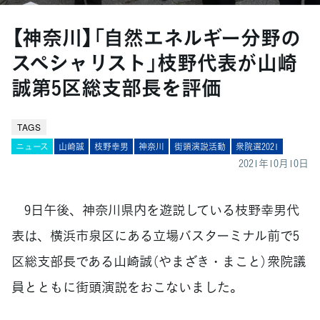
【神奈川】「自然エネルギー分野の
スペシャリスト」枝野代表が山崎
誠第5区総支部長を評価
TAGS
ニュース
山崎誠
枝野幸男
神奈川
街頭演説活動
衆院選2021
2021年10月10日
9日午後、神奈川県内を遊説している枝野幸男代
表は、横浜市泉区にある立場バスターミナル前で5
区総支部長である山崎誠（やまざき・まこと）衆院議
員とともに街頭演説をおこないました。