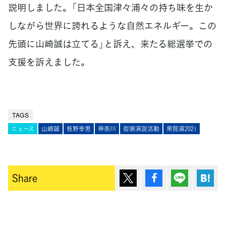
説明しました。「日本全国津々浦々の持ち味を生か
しながら世界に誇れるような自然エネルギー。この
先頭に山崎誠は立てる」と訴え、来たる総選挙での
支援を訴えました。
TAGS
ニュース
山崎誠
枝野幸男
神奈川
街頭演説活動
衆院選2021
ポスト
シェア
Lineで送
は
Share