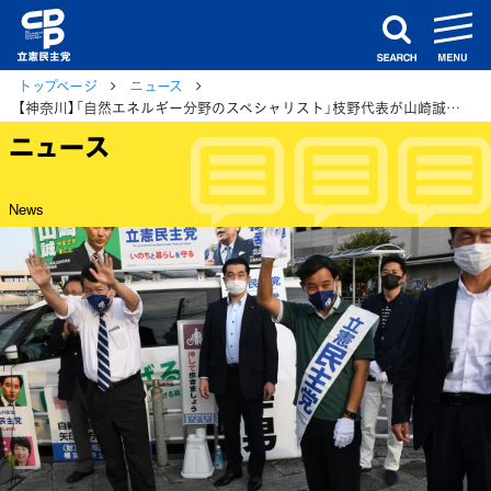
m
search
トップページ
ニュース
【神奈川】「自然エネルギー分野のスペシャリスト」枝野代表が山崎誠第5区総支部長を評価
ニュース
News