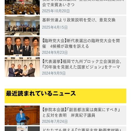
会で来賓あいさつ
2025年10月20日
基幹労連より政策説明を受け、意見交換
2025年4月15日
【臨時党大会】新代表選出の臨時党大会を開
催 4候補が政権を訴える
2024年9月23日
【代表選挙】福岡で九州ブロック立会演説会、
「20年後を見据えた国家ビジョン」をテーマ
に候補者討論会
2024年9月9日
最近読まれているニュース
【参院本会議】「副首都法案は廃案にすべき」
と反対を表明 岸真紀子議員
2026年7月24日
どなたでも使える「立憲民主党 動画素材箱」