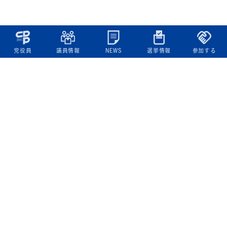
党役員
議員情報
NEWS
選挙情報
参加する
立憲民主党について
綱領
役員一覧
次の内閣
委員会委員一覧
議員・総支部長一覧
党本部所在地
都道府県連一覧
立憲民主党 活動計画・活動報告
ニュース
政策情報
基本政策
ビジョン２２
政策集
選挙政策
国会レポート
政調活動ニュース
提出法案
選挙情報
参院選2025選挙結果
衆院選2024選挙結果