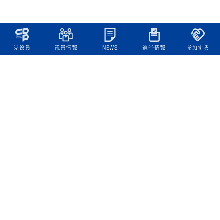
党役員
議員情報
NEWS
選挙情報
参加する
立憲民主党について
綱領
役員一覧
次の内閣
委員会委員一覧
議員・総支部長一覧
党本部所在地
都道府県連一覧
立憲民主党 活動計画・活動報告
ニュース
政策情報
基本政策
ビジョン２２
政策集
選挙政策
国会レポート
政調活動ニュース
提出法案
選挙情報
参院選2025選挙結果
衆院選2024選挙結果