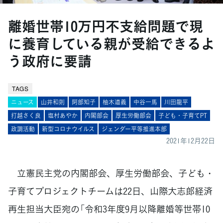
離婚世帯10万円不支給問題で現
に養育している親が受給できるよ
う政府に要請
TAGS
ニュース
山井和則
阿部知子
柚木道義
中谷一馬
川田龍平
打越さく良
塩村あやか
内閣部会
厚生労働部会
子ども・子育てPT
政調活動
新型コロナウイルス
ジェンダー平等推進本部
2021年12月22日
立憲民主党の内閣部会、厚生労働部会、子ども・
子育てプロジェクトチームは22日、山際大志郎経済
再生担当大臣宛の「令和3年度9月以降離婚等世帯10