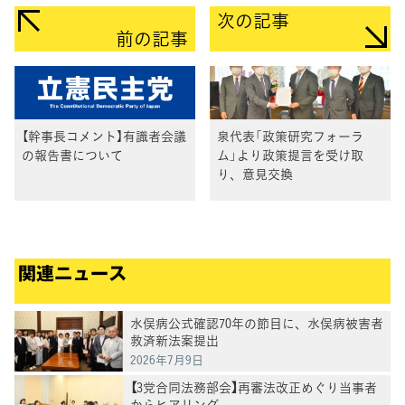
次の記事
前の記事
【幹事長コメント】有識者会議
泉代表「政策研究フォーラ
の報告書について
ム」より政策提言を受け取
り、意見交換
関連ニュース
水俣病公式確認70年の節目に、水俣病被害者
救済新法案提出
2026年7月9日
【3党合同法務部会】再審法改正めぐり当事者
からヒアリング