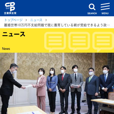
m
search
トップページ
ニュース
離婚世帯10万円不支給問題で現に養育している親が受給できるよう政府に要請
ニュース
News