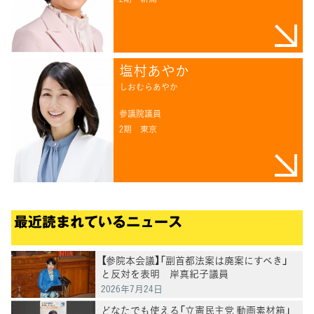
塩村あやか
しおむらあやか
参議院議員
2期
東京
最近読まれているニュース
【参院本会議】「副首都法案は廃案にすべき」
と反対を表明 岸真紀子議員
2026年7月24日
どなたでも使える「立憲民主党 動画素材箱」