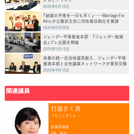
2026年6月16日
「結婚の平等を一日も早く」――Marriage For
Allらが立憲民主党に同性婚法制化を要請
2026年5月28日
ジェンダー平等推進本部 「ジェンダー勉強
会」プレ企画を開催
2026年5月15日
来春の統一自治体選見据え、ジェンダー平等
推進本部と女性議員ネットワークが意見交換
2026年4月10日
関連議員
打越さく良
うちこしさくら
参議院議員
2期
新潟