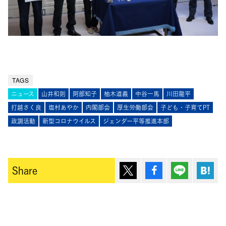
TAGS
ニュース
山井和則
阿部知子
柚木道義
中谷一馬
川田龍平
打越さく良
塩村あやか
内閣部会
厚生労働部会
子ども・子育てPT
政調活動
新型コロナウイルス
ジェンダー平等推進本部
ポスト
シェア
Lineで送
は
Share