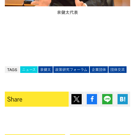
泉健太代表
TAGS
ニュース
泉健太
政策研究フォーラム
企業団体
団体交流
ポスト
シェア
Lineで送
は
Share