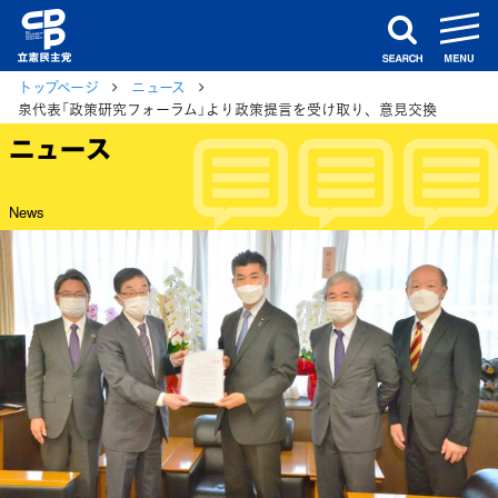
m
search
トップページ
ニュース
泉代表「政策研究フォーラム」より政策提言を受け取り、意見交換
ニュース
News