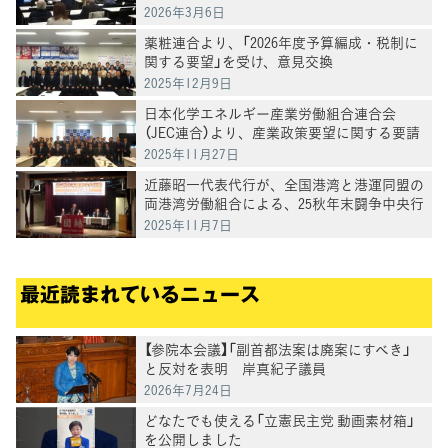
さつ
2026年3月6日
薬粧連合より、「2026年度予算編成・税制に
関する要望」を受け、意見交換
2025年12月9日
日本化学エネルギー産業労働組合連合会
（JEC連合）より、産業政策要望に関する要請
を受け、意見交換
2025年11月27日
近藤昭一代表代行が、全国港湾と港運同盟の
両港湾労働組合による、25秋年末闘争中央行
動であいさつ
2025年11月7日
最近読まれているニュース
【参院本会議】「副首都法案は廃案にすべき」
と反対を表明 岸真紀子議員
2026年7月24日
どなたでも使える「立憲民主党 動画素材箱」
を公開しました