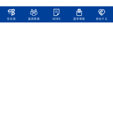
党役員
議員情報
NEWS
選挙情報
参加する
立憲民主党について
綱領
役員一覧
次の内閣
委員会委員一覧
議員・総支部長一覧
党本部所在地
都道府県連一覧
立憲民主党 活動計画・活動報告
ニュース
政策情報
基本政策
ビジョン２２
政策集
選挙政策
国会レポート
政調活動ニュース
提出法案
選挙情報
参院選2025選挙結果
衆院選2024選挙結果
参院選2022選挙結果
衆院選2021選挙結果