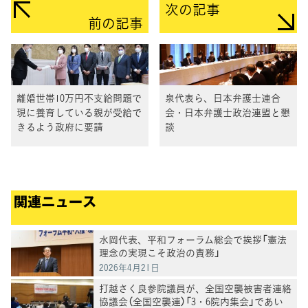
次の記事
前の記事
離婚世帯10万円不支給問題で
泉代表ら、日本弁護士連合
現に養育している親が受給で
会・日本弁護士政治連盟と懇
きるよう政府に要請
談
関連ニュース
水岡代表、平和フォーラム総会で挨拶「憲法
理念の実現こそ政治の責務」
2026年4月21日
打越さく良参院議員が、全国空襲被害者連絡
協議会（全国空襲連）「3・6院内集会」であい