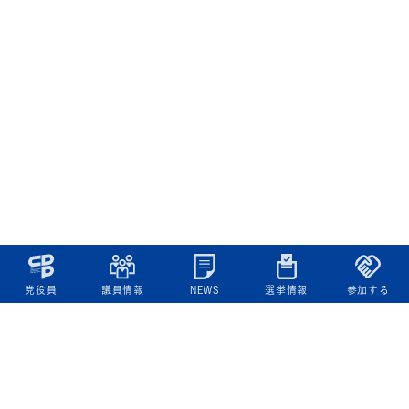
党役員
議員情報
NEWS
選挙情報
参加する
立憲民主党について
綱領
役員一覧
次の内閣
委員会委員一覧
議員・総支部長一覧
党本部所在地
都道府県連一覧