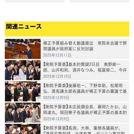
関連ニュース
補正予算組み替え動議提出 衆院本会議で野
間議員が政府案に反対討論
2025年12月11日
【衆院予算委】基本的質疑2日目 奥野総一
郎、山井和則、酒井なつみ、稲富修二、今井
雅人各議員が質疑
2025年12月10日
【衆院予算委】後藤祐一、下野幸助、松尾明
弘、源馬謙太郎各議員が補正予算の審議で基
本的質疑
2025年12月9日
【衆院予算委】本庄政調会長、藤岡たかお、山
岡達丸、岡田華子各議員が補正予算の基本的
質疑
2025年12月9日
【衆院予算委】馬淵、大串、重徳各議員が、
「議員定数削減、台湾有事、ガソリン暫定税