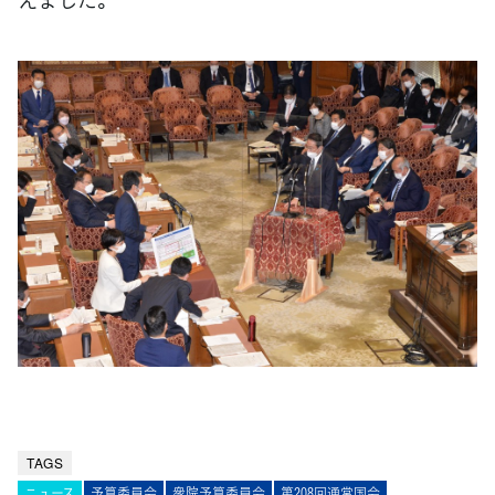
TAGS
ニュース
予算委員会
衆院予算委員会
第208回通常国会