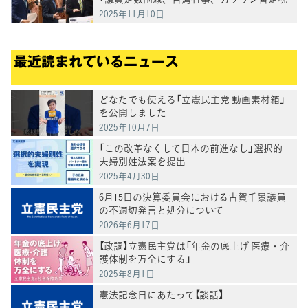
率廃止」などについて質問
2025年11月10日
最近読まれているニュース
どなたでも使える「立憲民主党 動画素材箱」
を公開しました
2025年10月7日
「この改革なくして日本の前進なし」選択的
夫婦別姓法案を提出
2025年4月30日
6月15日の決算委員会における古賀千景議員
の不適切発言と処分について
2026年6月17日
【政調】立憲民主党は「年金の底上げ 医療・介
護体制を万全にする」
2025年8月1日
憲法記念日にあたって【談話】