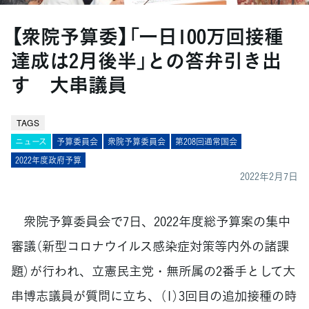
【衆院予算委】「一日100万回接種
達成は2月後半」との答弁引き出
す 大串議員
TAGS
ニュース
予算委員会
衆院予算委員会
第208回通常国会
2022年度政府予算
2022年2月7日
衆院予算委員会で7日、2022年度総予算案の集中
審議（新型コロナウイルス感染症対策等内外の諸課
題）が行われ、立憲民主党・無所属の2番手として大
串博志議員が質問に立ち、（1）3回目の追加接種の時