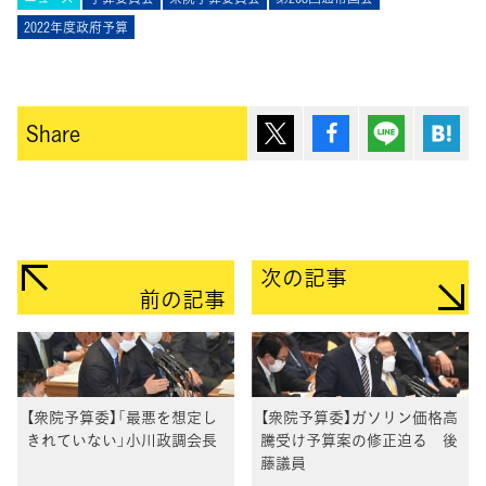
2022年度政府予算
ポスト
シェア
Lineで送
は
Share
次の記事
前の記事
【衆院予算委】「最悪を想定し
【衆院予算委】ガソリン価格高
きれていない」小川政調会長
騰受け予算案の修正迫る 後
藤議員