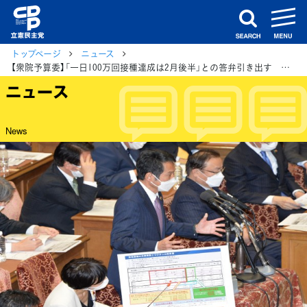
m
search
トップページ
ニュース
【衆院予算委】「一日100万回接種達成は2月後半」との答弁引き出す 大串議員
ニュース
News