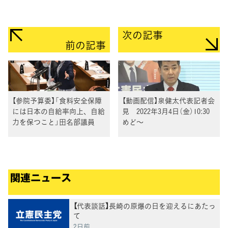
次の記事
前の記事
【参院予算委】「食料安全保障
【動画配信】泉健太代表記者会
には日本の自給率向上、自給
見 2022年3月4日（金）10:30
力を保つこと」田名部議員
めど～
関連ニュース
【代表談話】長崎の原爆の日を迎えるにあたっ
て
2日前