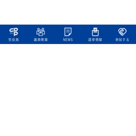
党役員
議員情報
NEWS
選挙情報
参加する
立憲民主党について
綱領
役員一覧
次の内閣
委員会委員一覧
議員・総支部長一覧
党本部所在地
都道府県連一覧
立憲民主党 活動計画・活動報告
ニュース
政策情報
基本政策
ビジョン２２
政策集
選挙政策
国会レポート
政調活動ニュース
提出法案
選挙情報