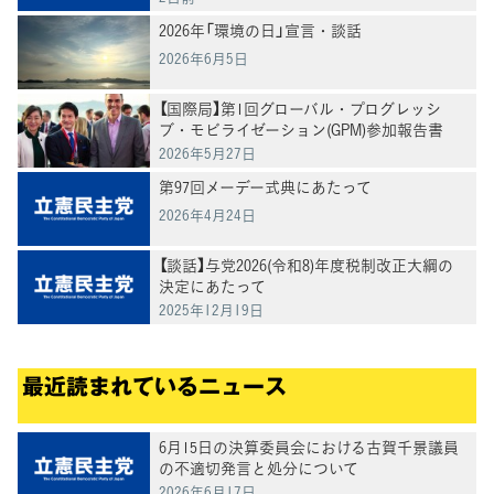
2026年「環境の日」宣言・談話
2026年6月5日
【国際局】第1回グローバル・プログレッシ
ブ・モビライゼーション(GPM)参加報告書
2026年5月27日
第97回メーデー式典にあたって
2026年4月24日
【談話】与党2026(令和8)年度税制改正大綱の
決定にあたって
2025年12月19日
最近読まれているニュース
6月15日の決算委員会における古賀千景議員
の不適切発言と処分について
2026年6月17日