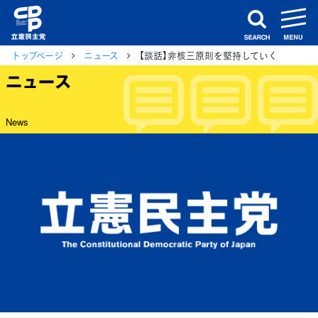
m
search
トップページ
ニュース
【談話】非核三原則を堅持していく
ニュース
News