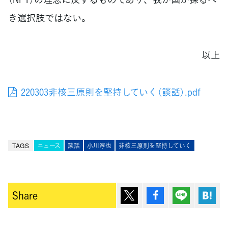
き選択肢ではない。
以上
220303非核三原則を堅持していく（談話）.pdf
TAGS
ニュース
談話
小川淳也
非核三原則を堅持していく
ポスト
シェア
Lineで送
は
Share