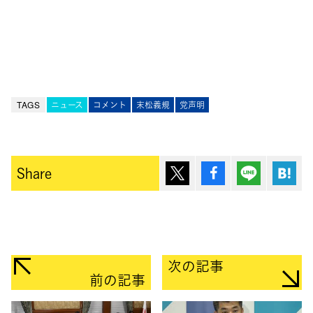
TAGS
ニュース
コメント
末松義規
党声明
ポスト
シェア
Lineで送
は
Share
次の記事
前の記事