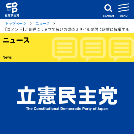
m
search
トップページ
ニュース
【コメント】北朝鮮による立て続けの弾道ミサイル発射に厳重に抗議する
ニュース
News