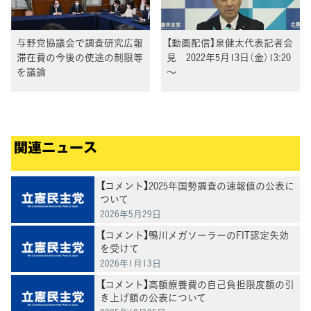
与野党協議会で調査研究広報
【動画配信】泉健太代表記者会
滞在費の今後の使途の制限等
見 2022年5月13日（金）13:20
を議論
～
関連ニュース
【コメント】2025年国勢調査の速報値の公表に
ついて
2026年5月29日
【コメント】鴨川メガソーラーのFIT認定失効
を受けて
2026年1月13日
【コメント】高額療養費の自己負担限度額の引
き上げ額の公表について