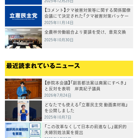
2025年12月25日
【コメント】クマ被害対策等に関する関係閣僚
会議にて決定された「クマ被害対策パッケー
ジ」について
2025年11月14日
全農林労働組合より要請を受け、意見交換
2025年10月30日
最近読まれているニュース
【参院本会議】「副首都法案は廃案にすべき」
と反対を表明 岸真紀子議員
2026年7月24日
どなたでも使える「立憲民主党 動画素材箱」
を公開しました
2025年10月7日
「この改革なくして日本の前進なし」選択的
夫婦別姓法案を提出