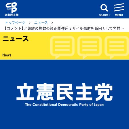
m
search
トップページ
ニュース
【コメント】北朝鮮の複数の短距離弾道ミサイル発射を断固として非難する
ニュース
News