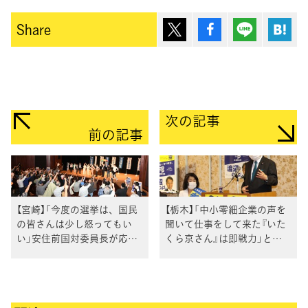
ポスト
シェア
Lineで送
は
Share
次の記事
前の記事
【宮崎】「今度の選挙は、国民
【栃木】「中小零細企業の声を
の皆さんは少し怒ってもい
聞いて仕事をして来た『いた
い」安住前国対委員長が応援
くら京さん』は即戦力」と野
演説で訴え
田最高顧問が激励