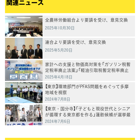
関連ニュース
全農林労働組合より要請を受け、意見交換
2025年10月30日
連合より要請を受け、意見交換
2025年5月20日
家計への支援と物価高対策を「ガソリン税暫
定税率廃止法案」「軽油引取税暫定税率廃止
法案」を衆院に提出
2025年4月18日
【東京】環境部門がPFAS問題をめぐって多摩
地域を視察
2024年7月8日
【東京・国分寺】「子どもと現役世代とシニア
が循環する東京都を作る」蓮舫候補が選挙最
終日に訴え
2024年7月6日