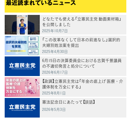
最近読まれているニュース
どなたでも使える「立憲民主党 動画素材箱」
を公開しました
2025年10月7日
「この改革なくして日本の前進なし」選択的
夫婦別姓法案を提出
2025年4月30日
6月15日の決算委員会における古賀千景議員
の不適切発言と処分について
2026年6月17日
【政調】立憲民主党は「年金の底上げ 医療・介
護体制を万全にする」
2025年8月1日
憲法記念日にあたって【談話】
2026年5月3日