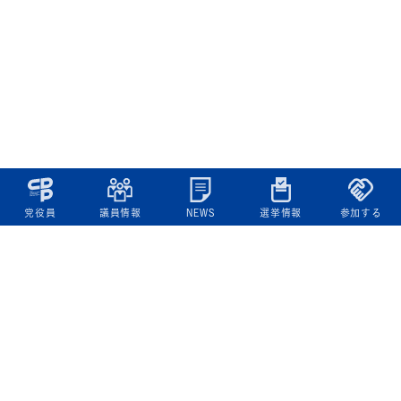
党役員
議員情報
NEWS
選挙情報
参加する
立憲民主党について
綱領
役員一覧
次の内閣
委員会委員一覧
議員・総支部長一覧
党本部所在地
都道府県連一覧
立憲民主党 活動計画・活動報告
ニュース