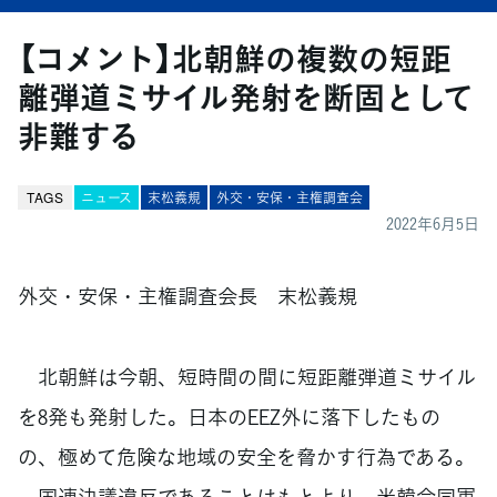
【コメント】北朝鮮の複数の短距
離弾道ミサイル発射を断固として
非難する
TAGS
ニュース
末松義規
外交・安保・主権調査会
2022年6月5日
外交・安保・主権調査会長 末松義規
北朝鮮は今朝、短時間の間に短距離弾道ミサイル
を8発も発射した。日本のEEZ外に落下したもの
の、極めて危険な地域の安全を脅かす行為である。
国連決議違反であることはもとより、米韓合同軍