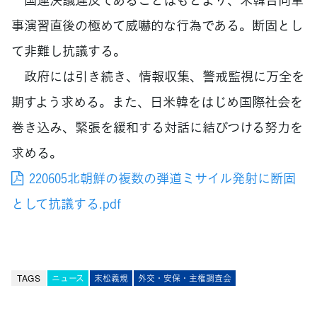
事演習直後の極めて威嚇的な行為である。断固とし
て非難し抗議する。
政府には引き続き、情報収集、警戒監視に万全を
期すよう求める。また、日米韓をはじめ国際社会を
巻き込み、緊張を緩和する対話に結びつける努力を
求める。
220605北朝鮮の複数の弾道ミサイル発射に断固
として抗議する.pdf
TAGS
ニュース
末松義規
外交・安保・主権調査会