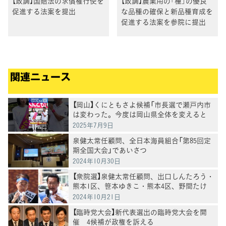
【政調】国賠法の求償権行使を
【政調】農業用の「種」の優良
促進する法案を提出
な品種の確保と新品種育成を
促進する法案を参院に提出
関連ニュース
【岡山】くにともさよ候補「市長選で瀬戸内市
は変わった。今度は岡山県全体を変えると
き」泉健太常任顧問と訴え
2025年7月9日
泉健太常任顧問、全日本海員組合「第85回定
期全国大会」であいさつ
2024年10月30日
【衆院選】泉健太常任顧問、出口しんたろう・
熊本1区、笹本ゆきこ・熊本4区、野間たけ
し・鹿児島3区、川内ひろし・鹿児島1区各候
2024年10月21日
補と訴える
【臨時党大会】新代表選出の臨時党大会を開
催 4候補が政権を訴える