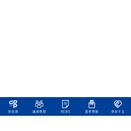
党役員
議員情報
NEWS
選挙情報
参加する
立憲民主党について