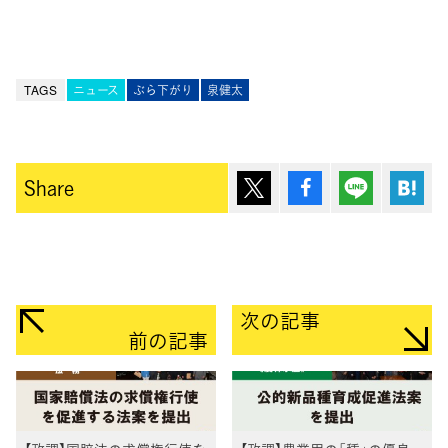
TAGS
ニュース
ぶら下がり
泉健太
ポスト
シェア
Lineで送
は
Share
次の記事
前の記事