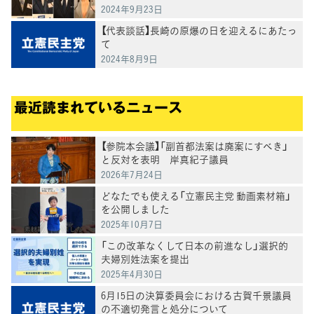
2024年9月23日
【代表談話】長崎の原爆の日を迎えるにあたっ
て
2024年8月9日
最近読まれているニュース
【参院本会議】「副首都法案は廃案にすべき」
と反対を表明 岸真紀子議員
2026年7月24日
どなたでも使える「立憲民主党 動画素材箱」
を公開しました
2025年10月7日
「この改革なくして日本の前進なし」選択的
夫婦別姓法案を提出
2025年4月30日
6月15日の決算委員会における古賀千景議員
の不適切発言と処分について