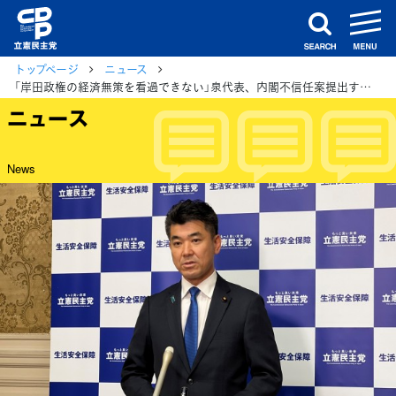
m
search
トップページ
ニュース
「岸田政権の経済無策を看過できない」泉代表、内閣不信任案提出する方針示す
ニュース
News