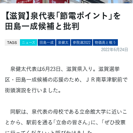
【滋賀】泉代表「節電ポイント」を
田島一成候補と批判
TAGS
ニュース
田島一成
泉健太
参院選2022
物価高と戦う
2022年6月24日
泉健太代表は6月23日、滋賀県入り。滋賀選挙
区・田島一成候補の応援のため、ＪＲ南草津駅前で
街頭演説を行いました。
同駅は、泉代表の母校である立命館大学に近いこ
とから、駅前を通る「立命の皆さん」に、「ぜひ投票
に行ってください」と呼びかけました。