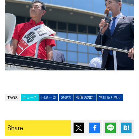
TAGS
ニュース
田島一成
泉健太
参院選2022
物価高と戦う
ポスト
シェア
Lineで送
は
Share