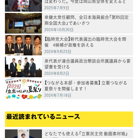
は変わった。今度は岡山県全体を変えると
き」泉健太常任顧問と訴え
2025年7月9日
泉健太常任顧問、全日本海員組合「第85回定
期全国大会」であいさつ
2024年10月30日
【臨時党大会】新代表選出の臨時党大会を開
催 4候補が政権を訴える
2024年9月23日
泉代表が連合議員政治懇談会所属議員から要
望書を受ける
2024年8月2日
【つながる本部・参加者募集】 立憲つながる
夏祭りを開催します！
2024年7月18日
最近読まれているニュース
どなたでも使える「立憲民主党 動画素材箱」