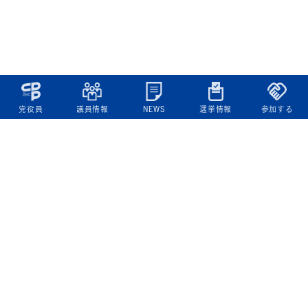
党役員
議員情報
NEWS
選挙情報
参加する
立憲民主党について
綱領
役員一覧
次の内閣
委員会委員一覧
議員・総支部長一覧
党本部所在地
都道府県連一覧
立憲民主党 活動計画・活動報告
ニュース
政策情報
基本政策
ビジョン２２
政策集
選挙政策
国会レポート
政調活動ニュース
提出法案