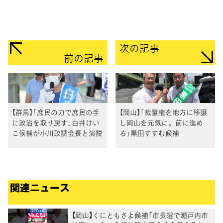
次の記事
前の記事
【群馬】「庶民の力で庶民の手
【岡山】「裁量権を地方に移譲
に政治を取り戻す」白井けい
し岡山を元気に。前に進め
こ候補が小川政調会長と演説
る」黒田すすむ候補
関連ニュース
【岡山】くにともさよ候補「市長選で瀬戸内市