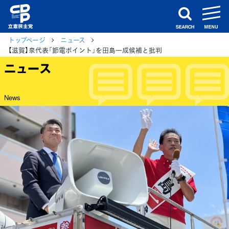
m
search
トップページ
ニュース
【滋賀】泉代表「節電ポイント」を田島一成候補と批判
ニュース
News