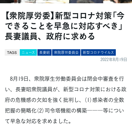
【衆院厚労委】新型コロナ対策「今
できることを早急に対応すべき」
長妻議員、政府に求める
TAGS
ニュース
長妻昭
衆院厚労委員会
新型コロナウイルス
2022年8月19日
8月19日、衆院厚生労働委員会は閉会中審査を行
い、長妻昭衆院議員が、新型コロナ対策における政
府の危機感の欠如を強く批判し、（1）感染者の全数
把握の簡略化（2）司令塔機能の構築―――等につい
て早急な対応を求めました。