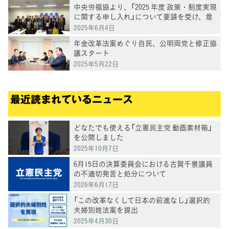
中央労福協より、「2025 年度 政策・制度実現
に関する申し入れ」について要請を受け、意
見交換
2025年6月4日
年金改革法案めぐり自民、公明両党と修正協
議スタート
2025年5月22日
最近読まれているニュース
どなたでも使える「立憲民主党 動画素材箱」
を公開しました
2025年10月7日
6月15日の決算委員会における古賀千景議員
の不適切発言と処分について
2026年6月17日
「この改革なくして日本の前進なし」選択的
夫婦別姓法案を提出
2025年4月30日