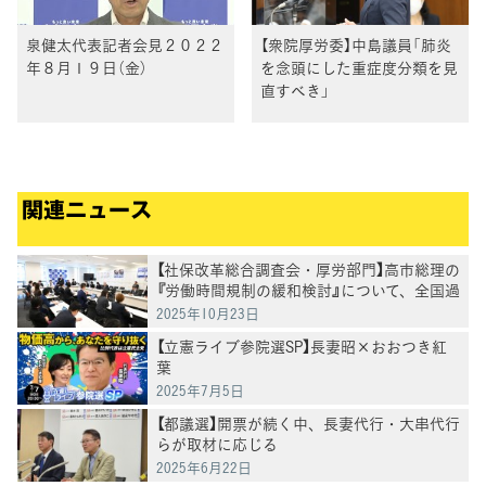
泉健太代表記者会見２０２２
【衆院厚労委】中島議員「肺炎
年８月１９日（金）
を念頭にした重症度分類を見
直すべき」
関連ニュース
【社保改革総合調査会・厚労部門】高市総理の
『労働時間規制の緩和検討』について、全国過
労死家族会および弁護団よりヒアリング
2025年10月23日
【立憲ライブ参院選SP】長妻昭×おおつき紅
葉
2025年7月5日
【都議選】開票が続く中、長妻代行・大串代行
らが取材に応じる
2025年6月22日