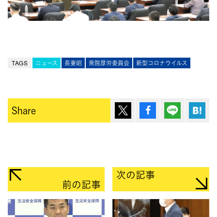
TAGS
ニュース
長妻昭
衆院厚労委員会
新型コロナウイルス
ポスト
シェア
Lineで送
は
Share
次の記事
前の記事