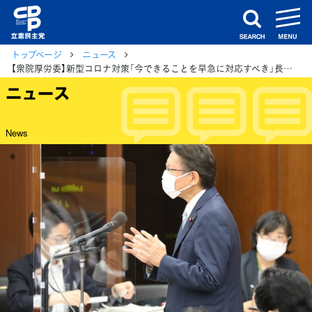
m
search
トップページ
ニュース
【衆院厚労委】新型コロナ対策「今できることを早急に対応すべき」長妻議員、政府に求める
ニュース
News