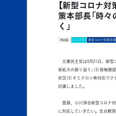
【新型コロナ対
策本部長「時々
く」
TAGS
ニュース
新型コロナ対策本
立憲民主党は9月21日、新型コ
染拡大の振り返り」（3）接触確認
状況（5）オミクロン株対応ワ
討議しました。
冒頭、小川淳也新型コロナ対
に対応していきたい。定点観測