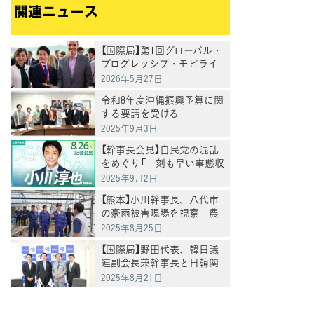
関連ニュース
【国際局】第1回グローバル・
プログレッシブ・モビライ
ゼーション(GPM)参加報告書
2026年5月27日
令和8年度沖縄振興予算に関
する要請を受ける
2025年9月3日
【幹事長会見】自民党の混乱
をめぐり「一刻も早い事態収
拾を求める」小川幹事長
2025年9月2日
【熊本】小川幹事長、八代市
の豪雨被害現場を視察 農
家の声に「従来型の災害対応
2025年8月25日
では限界」
【国際局】野田代表、韓日議
連副会長兼幹事長と日韓関
係の強化を確認
2025年8月21日