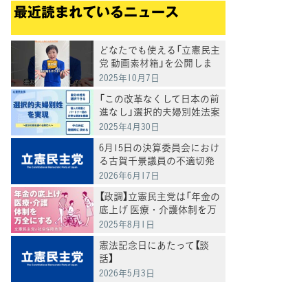
最近読まれているニュース
どなたでも使える「立憲民主
党 動画素材箱」を公開しま
した
2025年10月7日
「この改革なくして日本の前
進なし」選択的夫婦別姓法案
を提出
2025年4月30日
6月15日の決算委員会におけ
る古賀千景議員の不適切発
言と処分について
2026年6月17日
【政調】立憲民主党は「年金の
底上げ 医療・介護体制を万
全にする」
2025年8月1日
憲法記念日にあたって【談
話】
2026年5月3日