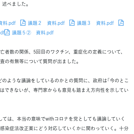
、述べました。
料.pdf
議題２ 資料.pdf
議題３ 資料.pdf
df
議題５② 資料.pdf
亡者数の関係、5回目のワクチン、重症化の定義について、
査の有無等について質問が出ました。
のような議論をしているのかとの質問に、政府は「今のとこ
はできないが、専門家からも意見も踏まえ方向性を示してい
ては、本当の意味でwithコロナを党としても議論していく
感染症法改正案にどう対応していくかに関わっていく。十分