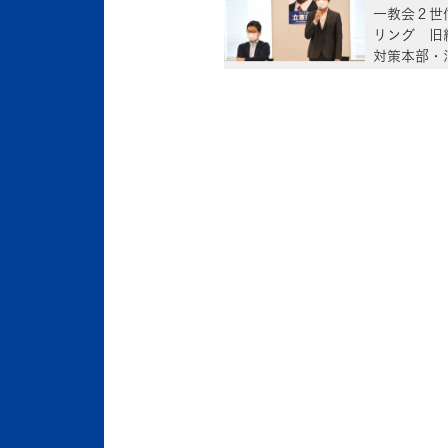
一教会２世
リング 旧
対策本部・
同会議