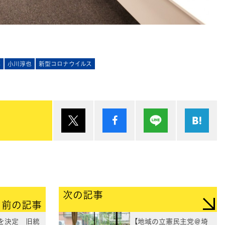
部
小川淳也
新型コロナウイルス
ポスト
シェア
Lineで送る
は
次の記事
前の記事
を決定 旧統
【地域の立憲民主党＠埼