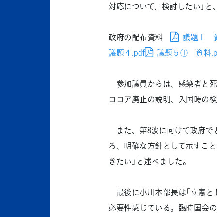
対応について、検討したい」と
政府の配布資料
議題１ 資
議題４.pdf
議題５① 資料.p
参加議員からは、感染者と死
ココア廃止の説明、入国時の検
また、第8波に向けて政府でど
ろ、明確な方針として示すこと
きたい」と述べました。
最後に小川本部長は「立憲とし
必要性感じている。臨時国会の