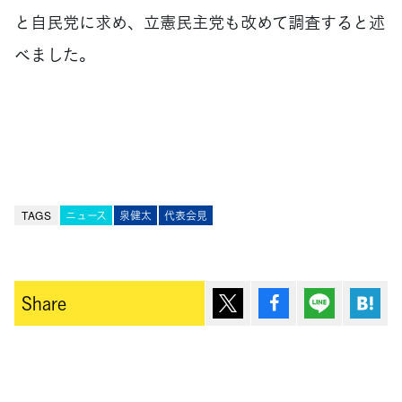
と自民党に求め、立憲民主党も改めて調査すると述
べました。
TAGS
ニュース
泉健太
代表会見
ポスト
シェア
Lineで送
は
Share