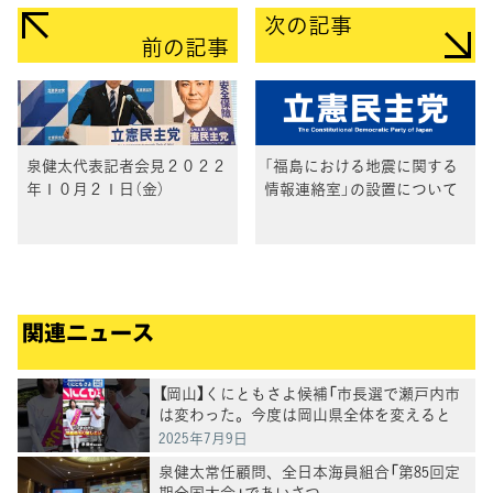
次の記事
前の記事
泉健太代表記者会見２０２２
「福島における地震に関する
年１０月２１日（金）
情報連絡室」の設置について
関連ニュース
【岡山】くにともさよ候補「市長選で瀬戸内市
は変わった。今度は岡山県全体を変えると
き」泉健太常任顧問と訴え
2025年7月9日
泉健太常任顧問、全日本海員組合「第85回定
期全国大会」であいさつ