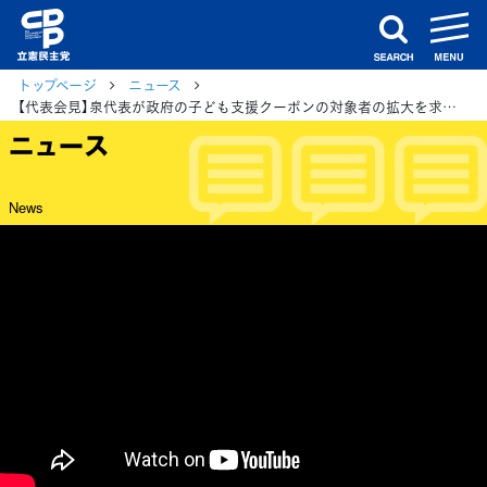
m
search
トップページ
ニュース
【代表会見】泉代表が政府の子ども支援クーポンの対象者の拡大を求める
ニュース
News