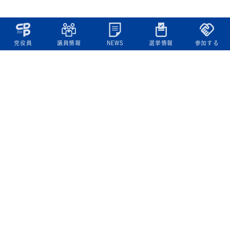
党役員
議員情報
NEWS
選挙情報
参加する
立憲民主党について
綱領
役員一覧
次の内閣
委員会委員一覧
議員・総支部長一覧
党本部所在地
都道府県連一覧
立憲民主党 活動計画・活動報告
ニュース
政策情報
基本政策
ビジョン２２
政策集
選挙政策
国会レポート
政調活動ニュース
提出法案
選挙情報
参院選2025選挙結果
衆院選2024選挙結果
参院選2022選挙結果
衆院選2021選挙結果