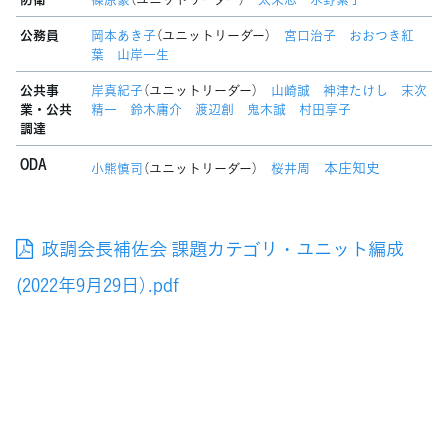
公務員
岡本あき子
（ユニットリーダー）
宮口治子
おおつき紅
葉
山岸一生
公共事
岸真紀子
（ユニットリーダー）
山崎誠
神津たけし
末次
業・公共
精一
鈴木庸介
渡辺創
鬼木誠
村田享子
調達
ODA
本庄知史
小熊慎司
（ユニットリーダー）
桜井周
政調会長補佐会 課題カテゴリ・ユニット編成
(2022年9月29日）.pdf