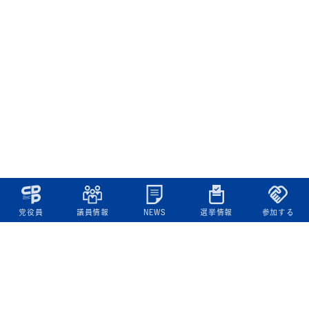
党役員
議員情報
NEWS
選挙情報
参加する
立憲民主党について
綱領
役員一覧
次の内閣
委員会委員一覧
議員・総支部長一覧
党本部所在地
都道府県連一覧