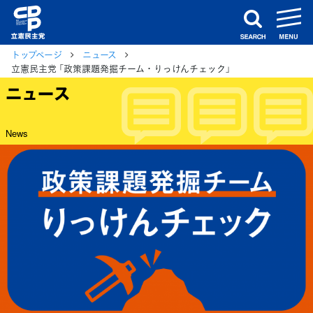
m
search
トップページ
ニュース
立憲民主党 「政策課題発掘チーム・りっけんチェック」
ニュース
News