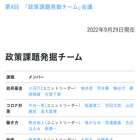
第4回 「政策課題発掘チーム」会議
2022年9月29日現在
政策課題発掘チーム
課題
メンバー
政府基金
小沼巧
（ユニットリーダー）
城井崇
荒井優
梅谷守
藤
岡隆雄
古賀千景
コロナ対
中谷一馬
（ユニットリーダー）
稲富修二
羽田次郎
山田
策
勝彦
高木真理
働き方
熊谷裕人
（ユニットリーダー）
堤かなめ
馬場雄基
吉田
はるみ
柴慎一
防衛
篠原豪
（ユニットリーダー）
太栄志
水野素子