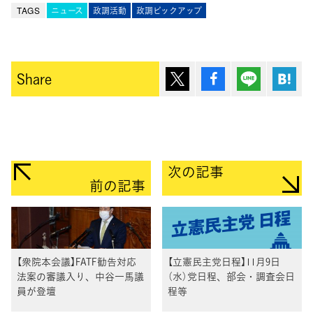
TAGS
ニュース
政調活動
政調ピックアップ
ポスト
シェア
Lineで送
は
Share
次の記事
前の記事
【衆院本会議】FATF勧告対応
【立憲民主党日程】11月9日
法案の審議入り、中谷一馬議
（水）党日程、部会・調査会日
員が登壇
程等