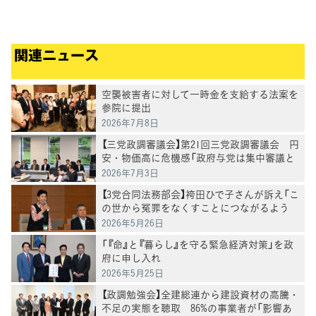
関連ニュース
空襲被害者に対して一時金を支給する法案を
参院に提出
2026年7月8日
【三党政調審議会】第21回三党政調審議会 円
安・物価高に危機感「政府与党は集中審議と
党首討論を開催を」徳永政調会長
2026年7月3日
【3党合同法務部会】袴田ひで子さんが訴え「こ
の世から冤罪をなくすことにつながるよう
に」再審法改正案の課題についてヒアリング
2026年5月26日
「『命』と『暮らし』を守る緊急経済対策」を政
府に申し入れ
2026年5月25日
【政調勉強会】全建総連から建設資材の高騰・
不足の実態を聴取 86%の事業者が「影響あ