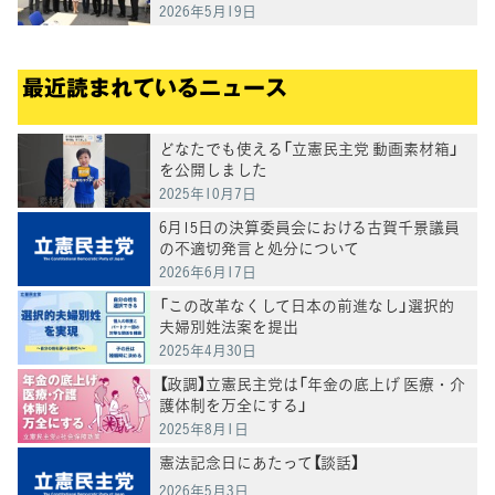
り」
2026年5月19日
最近読まれているニュース
どなたでも使える「立憲民主党 動画素材箱」
を公開しました
2025年10月7日
6月15日の決算委員会における古賀千景議員
の不適切発言と処分について
2026年6月17日
「この改革なくして日本の前進なし」選択的
夫婦別姓法案を提出
2025年4月30日
【政調】立憲民主党は「年金の底上げ 医療・介
護体制を万全にする」
2025年8月1日
憲法記念日にあたって【談話】
2026年5月3日