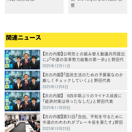
察
関連ニュース
【次の内閣】公明党との組み替え動議共同提出
に」「中道の改革勢力結集の第一歩」と野田代
表
2025年12月11日
【次の内閣】「国民生活のための予算案なのか
厳しくチェックしていく」と野田代表
2025年12月4日
【次の内閣】 6四半期ぶりのマイナス成長に
「経済対策は待ったなしだ」と野田代表
2025年11月20日
【次の内閣】第31回「自由、平和を守るために
中道のわれわれがブレーキ役を果たす」野田
代表
2025年10月23日