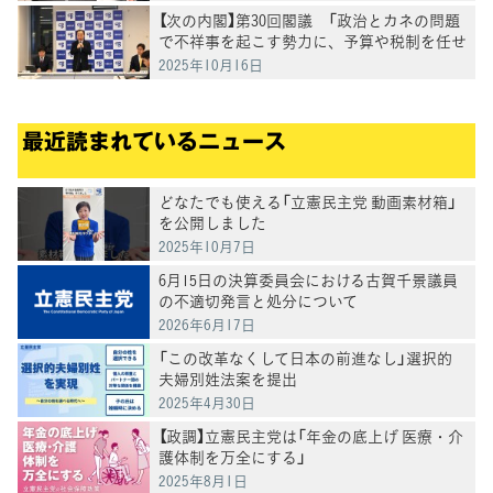
【次の内閣】第30回閣議 「政治とカネの問題
で不祥事を起こす勢力に、予算や税制を任せ
てはならない」野田代表
2025年10月16日
最近読まれているニュース
どなたでも使える「立憲民主党 動画素材箱」
を公開しました
2025年10月7日
6月15日の決算委員会における古賀千景議員
の不適切発言と処分について
2026年6月17日
「この改革なくして日本の前進なし」選択的
夫婦別姓法案を提出
2025年4月30日
【政調】立憲民主党は「年金の底上げ 医療・介
護体制を万全にする」
2025年8月1日