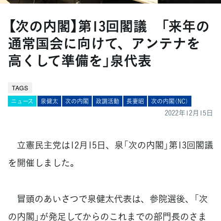
【次の内閣】第13回閣議 「来年の
通常国会に向けて、アンテナを
高くして準備を」泉代表
TAGS
ニュース
泉健太
次の内閣
政調活動
長妻昭
次の内閣（NC）
2022年12月15日
立憲民主党は12月15日、泉「次の内閣」第13回閣議
を開催しました。
冒頭のあいさつで泉健太代表は、参院選後、「次
の内閣」が発足してからのこれまでの部門長のさま