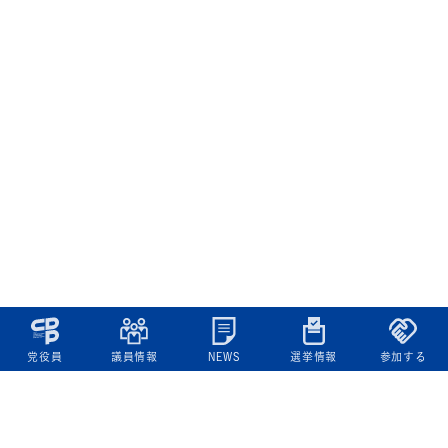
党役員
議員情報
NEWS
選挙情報
参加する
立憲民主党について
綱領
役員一覧
次の内閣
委員会委員一覧