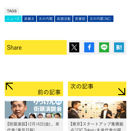
TAGS
ニュース
泉健太
次の内閣
政調活動
長妻昭
次の内閣（NC）
ポスト
シェア
Lineで送
は
Share
次の記事
前の記事
【街頭演説】12月16日(金) 、泉
【東京】スタートアップ集積拠
代表（東京日程）
点「CIC Tokyo」を泉代表が視