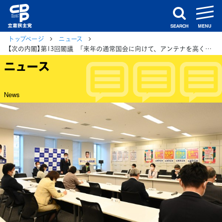
m
search
トップページ
ニュース
【次の内閣】第13回閣議 「来年の通常国会に向けて、アンテナを高くして準備を」泉代表
ニュース
News