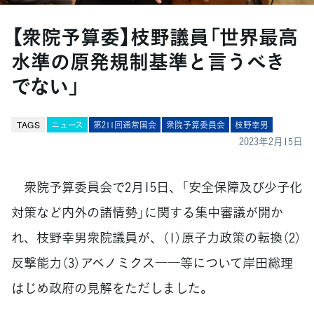
【衆院予算委】枝野議員「世界最高
水準の原発規制基準と言うべき
でない」
TAGS
ニュース
第211回通常国会
衆院予算委員会
枝野幸男
2023年2月15日
衆院予算委員会で2月15日、「安全保障及び少子化
対策など内外の諸情勢」に関する集中審議が開か
れ、枝野幸男衆院議員が、（1）原子力政策の転換（2）
反撃能力（3）アベノミクス――等について岸田総理
はじめ政府の見解をただしました。