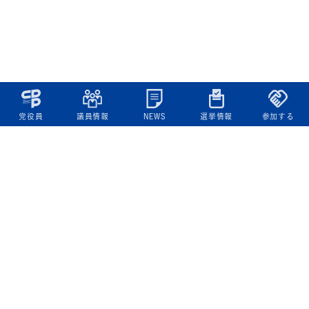
党役員
議員情報
NEWS
選挙情報
参加する
立憲民主党について
綱領
役員一覧
次の内閣
委員会委員一覧
議員・総支部長一覧
党本部所在地
都道府県連一覧
立憲民主党 活動計画・活動報告
ニュース
政策情報
基本政策
ビジョン２２
政策集
選挙政策
国会レポート
政調活動ニュース
提出法案