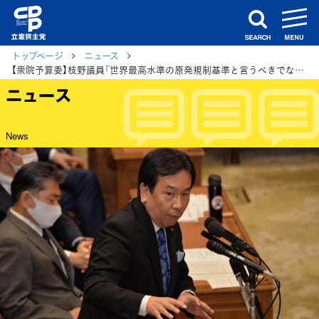
m
search
トップページ
ニュース
【衆院予算委】枝野議員「世界最高水準の原発規制基準と言うべきでない」
ニュース
News