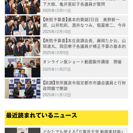
下大樹、亀井亜紀子各議員が質問
2025年12月11日
【衆院予算委】基本的質疑2日目 奥野総一
郎、山井和則、酒井なつみ、稲富修二、今井
雅人各議員が質疑
2025年12月10日
【衆院予算委】本庄政調会長、藤岡たかお、山
岡達丸、岡田華子各議員が補正予算の基本的
質疑
2025年12月9日
オンライン版ショート動画製作講座 開催
2025年11月27日
【政調】党所属政令指定都市市議会議員と行財
政問題で懇談
2025年11月12日
最近読まれているニュース
どなたでも使える「立憲民主党 動画素材箱」