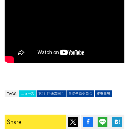
TAGS
ニュース
第211回通常国会
衆院予算委員会
枝野幸男
ポスト
シェア
Lineで送
は
Share