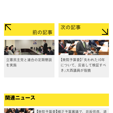
次の記事
前の記事
立憲民主党と連合の定期懇談
【衆院予算委】「失われた10年
を実施
について、反省して検証すべ
き」大西議員が指摘
関連ニュース
【衆院予算委】補正予算審議で、井坂信彦、道