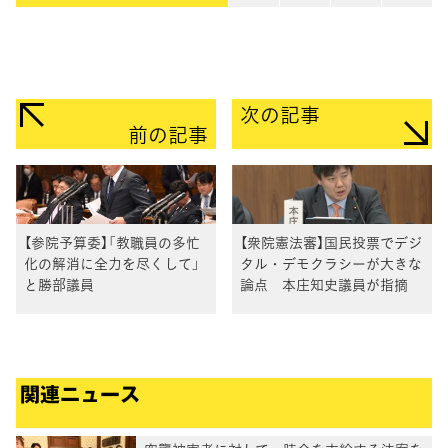
次の記事
前の記事
【参院予算委】「教職員の多忙
【衆院憲法審】国民投票でデジ
化の解消に全力を尽くして」
タル・デモクラシーが大きな
と勝部議員
論点 本庄知史議員が指摘
関連ニュース