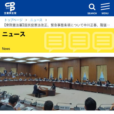
m
search
トップページ
ニュース
【衆院憲法審】国民投票法改正、緊急事態条項について中川正春、階猛、篠原孝の3議員が発言
ニュース
News