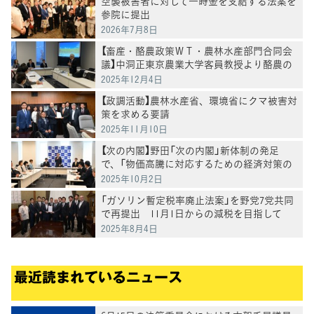
空襲被害者に対して一時金を支給する法案を
参院に提出
2026年7月8日
【畜産・酪農政策ＷＴ・農林水産部門合同会
議】中洞正東京農業大学客員教授より酪農の
現状評価と山地（やまち）酪農の取組について
2025年12月4日
ヒアリング
【政調活動】農林水産省、環境省にクマ被害対
策を求める要請
2025年11月10日
【次の内閣】野田「次の内閣」新体制の発足
で、「物価高騰に対応するための経済対策の
取りまとめを各大臣に要請」野田代表
2025年10月2日
「ガソリン暫定税率廃止法案」を野党7党共同
で再提出 11月1日からの減税を目指して
2025年8月4日
最近読まれているニュース