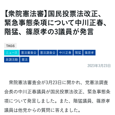
【衆院憲法審】国民投票法改正、
緊急事態条項について中川正春、
階猛、篠原孝の3議員が発言
TAGS
ニュース
憲法審査会
憲法調査会
中川正春
階猛
篠原孝
政調活動
憲法
2023年3月23日
衆院憲法審査会が3月23日に開かれ、党憲法調査
会長の中川正春議員が国民投票法改正、緊急事態条
項について発言しました。また、階猛議員、篠原孝
議員は他党からの質問に答えました。