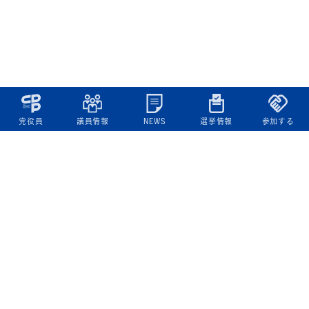
党役員
議員情報
NEWS
選挙情報
参加する
立憲民主党について
綱領
役員一覧
次の内閣
委員会委員一覧
議員・総支部長一覧
党本部所在地
都道府県連一覧
立憲民主党 活動計画・活動報告
ニュース
政策情報
基本政策
ビジョン２２
政策集
選挙政策
国会レポート