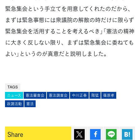
緊急集会という手立てを用意してくれたのだから、
まずは緊急事態には衆議院の解散の時だけに限らず
緊急集会を活用することを考えるべき」「憲法の精神
に大きく反しない限り、まずは緊急集会に委ねても
よい」というのが真意だと説明しました。
TAGS
ニュース
憲法審査会
憲法調査会
中川正春
階猛
篠原孝
政調活動
憲法
ポスト
シェア
Lineで送
は
Share