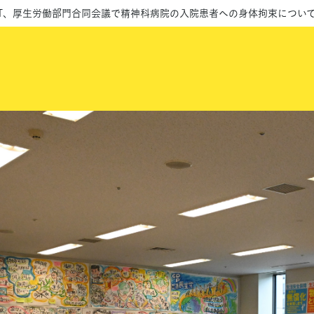
PT、厚生労働部門合同会議で精神科病院の入院患者への身体拘束につい