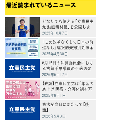
最近読まれているニュース
どなたでも使える「立憲民主
党 動画素材箱」を公開しま
した
2025年10月7日
「この改革なくして日本の前
進なし」選択的夫婦別姓法案
を提出
2025年4月30日
6月15日の決算委員会におけ
る古賀千景議員の不適切発
言と処分について
2026年6月17日
【政調】立憲民主党は「年金の
底上げ 医療・介護体制を万
全にする」
2025年8月1日
憲法記念日にあたって【談
話】
2026年5月3日