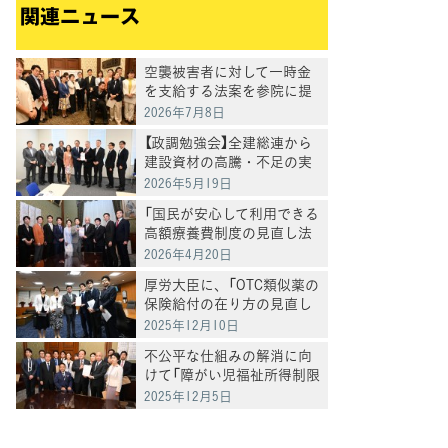
関連ニュース
空襲被害者に対して一時金
を支給する法案を参院に提
出
2026年7月8日
【政調勉強会】全建総連から
建設資材の高騰・不足の実
態を聴取 86%の事業者が
2026年5月19日
「影響あり」
「国民が安心して利用できる
高額療養費制度の見直し法
案」を衆院に提出
2026年4月20日
厚労大臣に、「OTC類似薬の
保険給付の在り方の見直し
に際しては、患者さんに対
2025年12月10日
する影響の検証を求める要
不公平な仕組みの解消に向
請」を実施
けて「障がい児福祉所得制限
撤廃法案」を提出
2025年12月5日