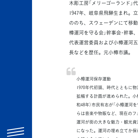
木彫工房「メリーゴーランド」
1947年、岐阜県飛騨生まれ
ののち、スウェーデンにて移動
樽運河を守る会」幹事会･幹事
代表運営委員および小樽運河五
長などを歴任。元小樽市議。
小樽運河保存運動
1970年代初頭、時代とともに
拡幅する計画が進められた。小樽
和48年）市民有志が「小樽運河を
らは音楽や物販など、現在のフ
運河が街の大きな魅力・観光資
になった。運河の埋め立てか保存
menu