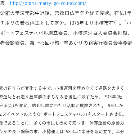
代表
http://otaru-merry-go-round.com/
。立命館大学法学部中退後、京都日仏学院を経て渡欧。在仏1年
チボリの看板画工として就労。1975年より小樽市在住。「小
、ポートフェスティバル創立委員、小樽運河百人委員会創設、
者会談委員、第1～3回小樽･ 雪あかりの路実行委員会事務局
物流の在り方が変化する中で、小樽運河を埋め立てて道路を大きく
運河と石造り倉庫群のまちなみを後世に残すため、1973年（昭
守る会」を発足、約10年間にわたり活動が展開された。1978年か
ェスイベントのような「ポートフェスティバル」をスタートさせる。
源であることに、多くの市民も改めて気づき、保存運動の原動力
かの長い論争の末、小樽運河は1986年に半分を埋め立て、半分