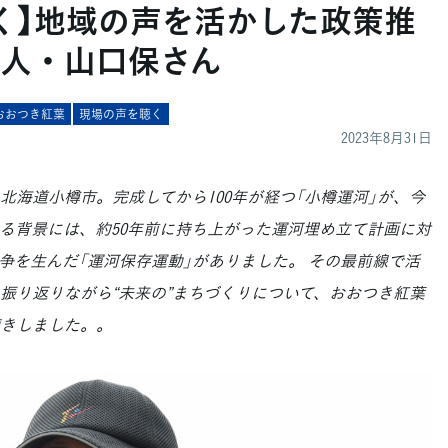
く】地域の声を活かした政策推
人・山口保さん
おおつき紅葉
現場の声を聴く
2023年8月31日
北海道小樽市。完成してから100年が経つ「小樽運河」が、今
る背景には、約50年前に持ち上がった運河埋め立て計画に対
争を生んだ「運河保存運動」がありました。 その最前線で活
振り返りながら“未来の”まちづくりについて、おおつき紅葉
聴きしました。。