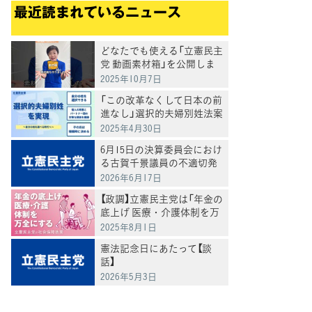
最近読まれているニュース
どなたでも使える「立憲民主
党 動画素材箱」を公開しま
した
2025年10月7日
「この改革なくして日本の前
進なし」選択的夫婦別姓法案
を提出
2025年4月30日
6月15日の決算委員会におけ
る古賀千景議員の不適切発
言と処分について
2026年6月17日
【政調】立憲民主党は「年金の
底上げ 医療・介護体制を万
全にする」
2025年8月1日
憲法記念日にあたって【談
話】
2026年5月3日