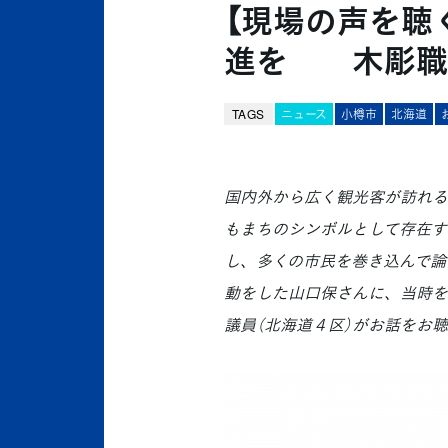
【現場の声を聴
進を 木彫職
TAGS
ニュース
小樽市
北海道
国内外から広く観光客が訪れる
もまちのシンボルとして存在す
し、多くの市民を巻き込んで論
動をした山口保さんに、当時を
議員（北海道４区）がお話をお