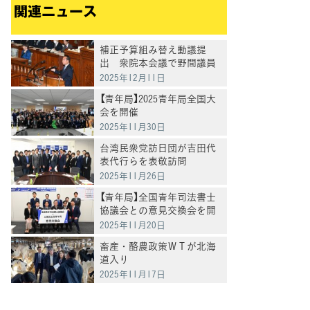
関連ニュース
補正予算組み替え動議提
出 衆院本会議で野間議員
が政府案に反対討論
2025年12月11日
【青年局】2025青年局全国大
会を開催
2025年11月30日
台湾民衆党訪日団が吉田代
表代行らを表敬訪問
2025年11月26日
【青年局】全国青年司法書士
協議会との意見交換会を開
催
2025年11月20日
畜産・酪農政策ＷＴが北海
道入り
2025年11月17日