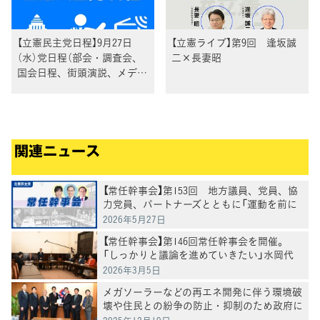
【立憲民主党日程】9月27日
【立憲ライブ】第9回 逢坂誠
（水）党日程（部会・調査会、
二×長妻昭
国会日程、街頭演説、メディ
ア出演等）
関連ニュース
【常任幹事会】第153回 地方議員、党員、協
力党員、パートナーズとともに「運動を前に
進めていく」水岡代表
2026年5月27日
【常任幹事会】第146回常任幹事会を開催。
「しっかりと議論を進めていきたい」水岡代
表党が今後の進め方を表明
2026年3月5日
メガソーラーなどの再エネ開発に伴う環境破
壊や住民との紛争の防止・抑制のため政府に
申入れ