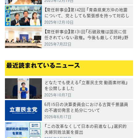
2025年12月19日
【常任幹事会】第142回 「青森県東方沖の地震
について、党としても緊張感を持って対応し
ていきたい」野田代表
2025年12月10日
【常任幹事会】第131回「石破政権は国民に信
任されていない政権。今後も厳しく対峙」野
田代表
2025年7月22日
最近読まれているニュース
どなたでも使える「立憲民主党 動画素材箱」
を公開しました
2025年10月7日
6月15日の決算委員会における古賀千景議員
の不適切発言と処分について
2026年6月17日
「この改革なくして日本の前進なし」選択的
夫婦別姓法案を提出