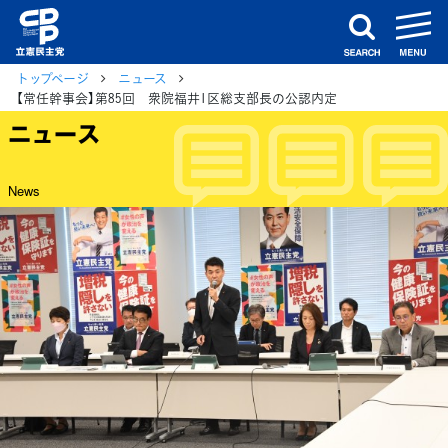
m
search
トップページ
ニュース
【常任幹事会】第85回 衆院福井1区総支部長の公認内定
ニュース
News