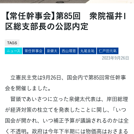
【常任幹事会】第85回 衆院福井1
区総支部長の公認内定
TAGS
ニュース
常任幹事会
泉健太
西山理恵
丸尾圭祐
仁戸田元氣
2023年9月26日
立憲民主党は9月26日、国会内で第85回常任幹事
会を開催しました。
冒頭であいさつに立った泉健太代表は、岸田総理
が経済対策の柱立てを発表したことに関し、「いつ
国会が開かれ、いつ補正予算が議論されるのかは全
く不透明。政府は今年下半期には物価高はおさまる