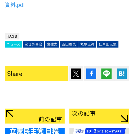
資料.pdf
TAGS
ニュース
常任幹事会
泉健太
西山理恵
丸尾圭祐
仁戸田元氣
ポスト
シェア
Lineで送
は
Share
次の記事
前の記事