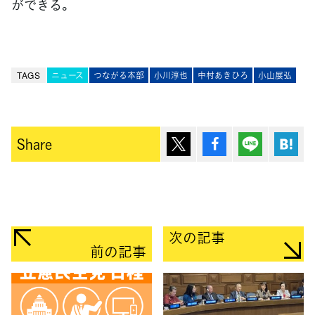
ができる。
TAGS
ニュース
つながる本部
小川淳也
中村あきひろ
小山展弘
ポスト
シェア
Lineで送
は
Share
次の記事
前の記事