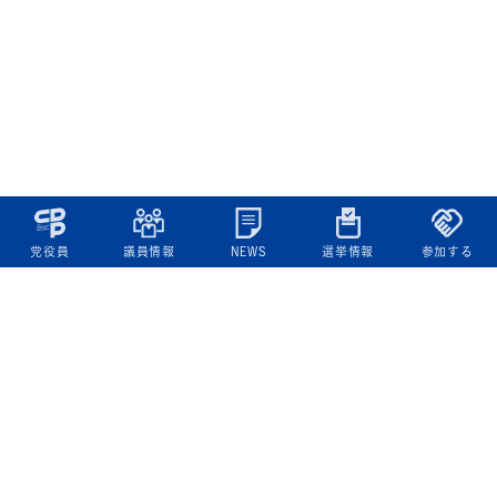
党役員
議員情報
NEWS
選挙情報
参加する
立憲民主党について
綱領
役員一覧
次の内閣
委員会委員一覧
議員・総支部長一覧
党本部所在地
都道府県連一覧
立憲民主党 活動計画・活動報告
ニュース
政策情報