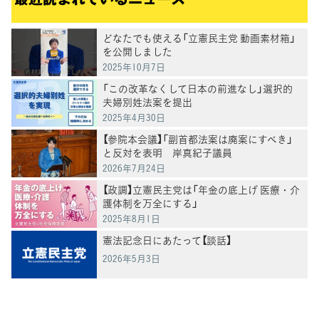
どなたでも使える「立憲民主党 動画素材箱」
を公開しました
2025年10月7日
「この改革なくして日本の前進なし」選択的
夫婦別姓法案を提出
2025年4月30日
【参院本会議】「副首都法案は廃案にすべき」
と反対を表明 岸真紀子議員
2026年7月24日
【政調】立憲民主党は「年金の底上げ 医療・介
護体制を万全にする」
2025年8月1日
憲法記念日にあたって【談話】
2026年5月3日