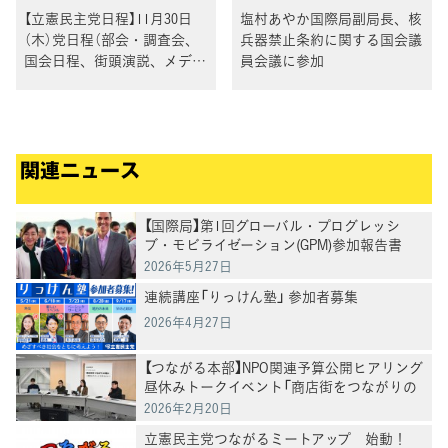
【立憲民主党日程】11月30日
塩村あやか国際局副局長、核
（木）党日程（部会・調査会、
兵器禁止条約に関する国会議
国会日程、街頭演説、メディ
員会議に参加
ア出演等）
関連ニュース
【国際局】第1回グローバル・プログレッシ
ブ・モビライゼーション(GPM)参加報告書
2026年5月27日
連続講座「りっけん塾」 参加者募集
2026年4月27日
【つながる本部】NPO関連予算公開ヒアリング
昼休みトークイベント「商店街をつながりの
場に」を開催
2026年2月20日
立憲民主党つながるミートアップ 始動！