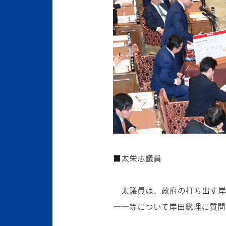
■太栄志議員
太議員は、政府の打ち出す岸
――等について岸田総理に質問