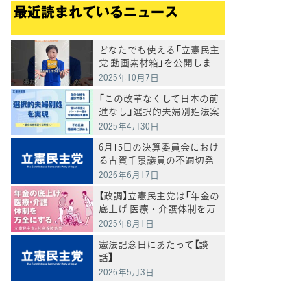
最近読まれているニュース
どなたでも使える「立憲民主
党 動画素材箱」を公開しま
した
2025年10月7日
「この改革なくして日本の前
進なし」選択的夫婦別姓法案
を提出
2025年4月30日
6月15日の決算委員会におけ
る古賀千景議員の不適切発
言と処分について
2026年6月17日
【政調】立憲民主党は「年金の
底上げ 医療・介護体制を万
全にする」
2025年8月1日
憲法記念日にあたって【談
話】
2026年5月3日