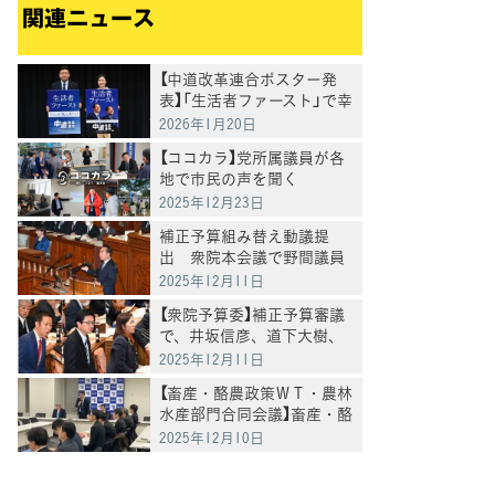
関連ニュース
【中道改革連合ポスター発
表】「生活者ファースト」で幸
福を実感できる政治を 渡
2026年1月20日
辺・大森両広報担当が新ポ
【ココカラ】党所属議員が各
スターを発表
地で市民の声を聞く
2025年12月23日
補正予算組み替え動議提
出 衆院本会議で野間議員
が政府案に反対討論
2025年12月11日
【衆院予算委】補正予算審議
で、井坂信彦、道下大樹、
亀井亜紀子各議員が質問
2025年12月11日
【畜産・酪農政策ＷＴ・農林
水産部門合同会議】畜産・酪
農をめぐる情勢についてヒ
2025年12月10日
アリング、畜産物価格等に
関する決議案の検討を開始