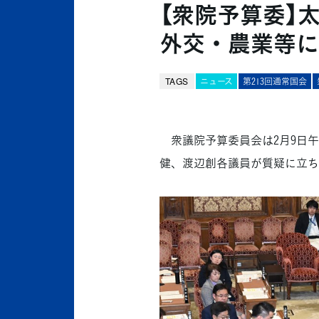
【衆院予算委】
外交・農業等に
TAGS
ニュース
第213回通常国会
衆議院予算委員会は2月9日午
健、渡辺創各議員が質疑に立ち