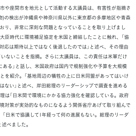
市や座間市を地元として活動する太議員は、有害性が指摘さ
合物)の検出が沖縄県や神奈川県以外に東京都の多摩地区や青森
おり、非常に深刻な問題となっていることを取り上げまし
大臣時代に環境補足協定を米国と締結したことに触れ、「協
対応は期待以上ではなく後退したのでは」と述べ、その理由
していないことを指摘。さらに太議員は、この責任は米軍だけ
にある」と話し、米国政府は国内で規制強化や予算を大規模
とを紹介。「基地周辺の犠牲の上に日米同盟があってはいけ
はない」と述べ、岸田総理のリーダーシップで調査を進める
理は「日米間で環境にかかる協力強化を確認している。政府
境対策が実効的なものになるよう関係省庁あげて取り組んで
、「日米で協議して1年経って何の進展もない。総理のリーダ
と述べました。