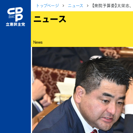
トップページ
ニュース
【衆院予算委】太栄志
ニュース
News