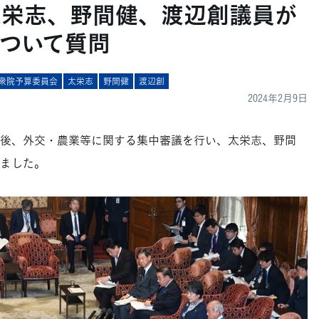
太栄志、野間健、渡辺創議員が
ついて質問
衆院予算委員会
太栄志
野間健
渡辺創
2024年2月9日
後、外交・農業等に関する集中審議を行い、太栄志、野間
ました。