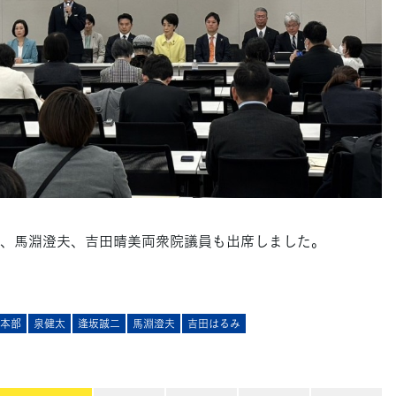
、馬淵澄夫、吉田晴美両衆院議員も出席しました。
進本部
泉健太
逢坂誠二
馬淵澄夫
吉田はるみ