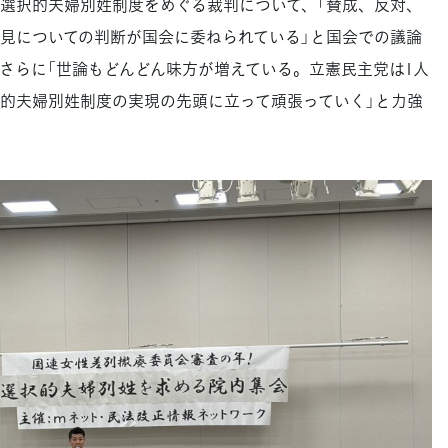
選択的夫婦別姓制度をめぐる裁判について、「賛成、反対、
見についての判断が国会に委ねられている」と国会での議論
さらに「世論もどんどん味方が増えている。立憲民主党は1人
的夫婦別姓制度の実現の先頭に立って頑張っていく」と力強