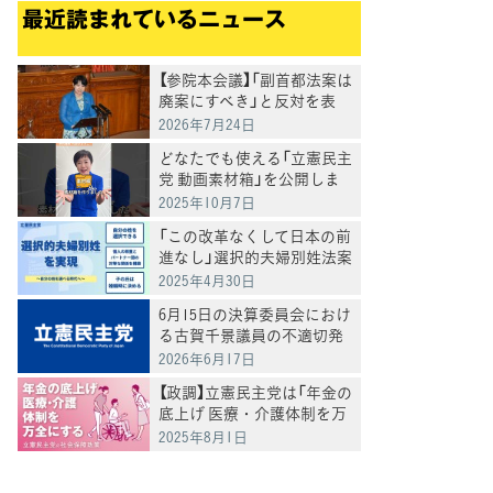
最近読まれているニュース
【参院本会議】「副首都法案は
廃案にすべき」と反対を表
明 岸真紀子議員
2026年7月24日
どなたでも使える「立憲民主
党 動画素材箱」を公開しま
した
2025年10月7日
「この改革なくして日本の前
進なし」選択的夫婦別姓法案
を提出
2025年4月30日
6月15日の決算委員会におけ
る古賀千景議員の不適切発
言と処分について
2026年6月17日
【政調】立憲民主党は「年金の
底上げ 医療・介護体制を万
全にする」
2025年8月1日