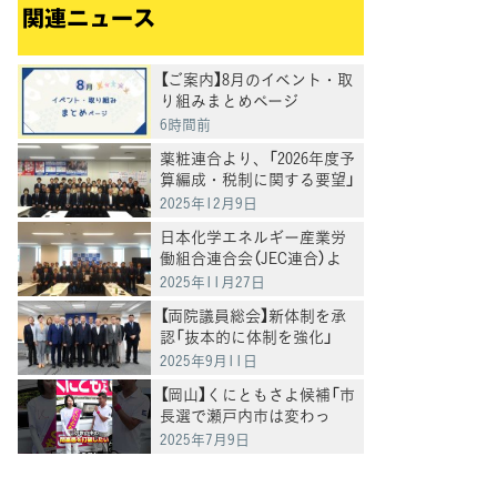
関連ニュース
【ご案内】8月のイベント・取
り組みまとめページ
6時間前
薬粧連合より、「2026年度予
算編成・税制に関する要望」
を受け、意見交換
2025年12月9日
日本化学エネルギー産業労
働組合連合会（JEC連合）よ
り、産業政策要望に関する
2025年11月27日
要請を受け、意見交換
【両院議員総会】新体制を承
認「抜本的に体制を強化」
2025年9月11日
【岡山】くにともさよ候補「市
長選で瀬戸内市は変わっ
た。今度は岡山県全体を変
2025年7月9日
えるとき」泉健太常任顧問と
訴え