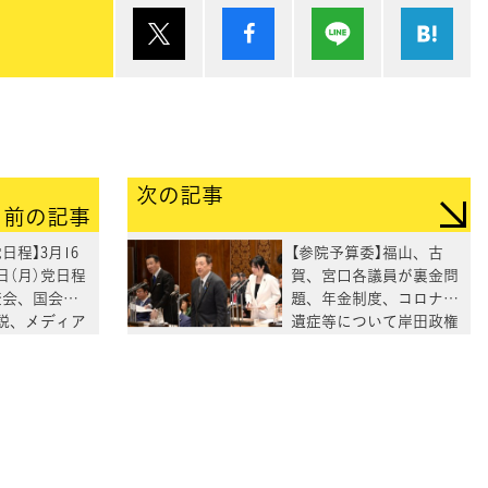
ポスト
シェア
Lineで送る
は
次の記事
前の記事
日程】3月16
【参院予算委】福山、古
8日（月）党日程
賀、宮口各議員が裏金問
査会、国会日
題、年金制度、コロナ後
説、メディア
遺症等について岸田政権
をただす