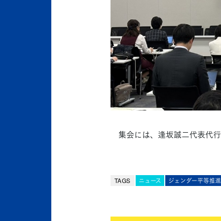
集会には、逢坂誠二代表代行
TAGS
ニュース
ジェンダー平等推