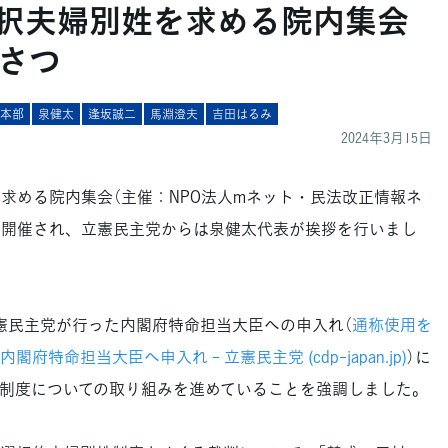
選択夫婦別姓を求める院内集会
さつ
進本部
泉健太
逢坂誠二
馬淵澄夫
吉田はるみ
2024年3月15日
を求める院内集会（主催：NPO法人mネット・民法改正情報ネ
で開催され、立憲民主党からは泉健太代表が挨拶を行いまし
憲民主党が行った内閣府特命担当大臣への申入れ（
通称使用を
特命担当大臣へ申入れ - 立憲民主党 (cdp-japan.jp)
）に
制度についての取り組みを進めていることを強調しました。