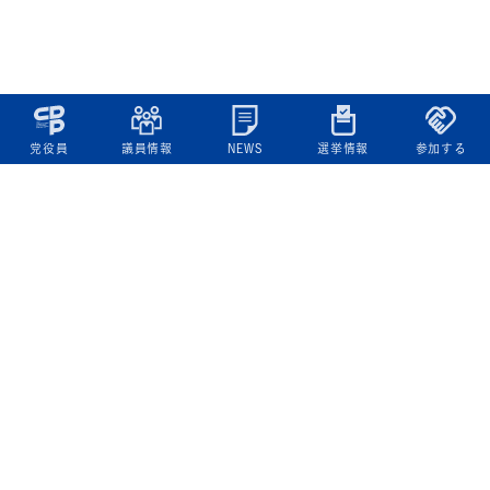
党役員
議員情報
NEWS
選挙情報
参加する
立憲民主党について
綱領
役員一覧
次の内閣
委員会委員一覧
議員・総支部長一覧
党本部所在地
都道府県連一覧
立憲民主党 活動計画・活動報告
ニュース
政策情報
基本政策
ビジョン２２
政策集
選挙政策
国会レポート
政調活動ニュース
提出法案