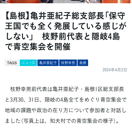
【島根】亀井亜紀子総支部長「保守
王国でも全く発展している感じが
しない」 枝野前代表と隠岐4島
で青空集会を開催
TAGS
ニュース
亀井亜紀子
枝野幸男
島根
2024年4月2日
枝野幸男前代表は亀井亜紀子・島根1区総支部長
と3月30、31日、隠岐の4島全てをめぐり青空集会で
地域の課題や政治の在り方について参加者と対話し
ました（写真上は、知夫村での青空集会の様子）。