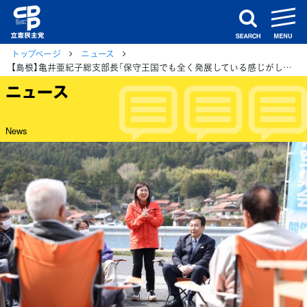
m
search
トップページ
ニュース
【島根】亀井亜紀子総支部長「保守王国でも全く発展している感じがしない」 枝野前代表と隠岐4島で青空集会を開催
ニュース
News