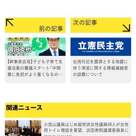
次の記事
前の記事
【幹事長会見】子ども子育て支
台湾付近を震源とする地震に
援法案の審議スタート「中間
伴う津波に関する情報連絡室
層に負担がより重くなるの
の設置について
は、制度の欠陥ではないか」
関連ニュース
小宮山議員はじめ超党派女性議員58人が女性
用トイレ増設を要望、浜田衆院議運委員長に
申し入れ