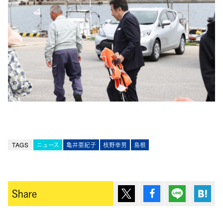
TAGS
ニュース
亀井亜紀子
枝野幸男
島根
ポスト
シェア
Lineで送
は
Share