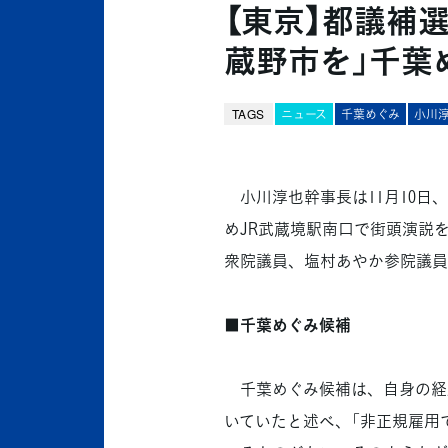
【東京】都議補
蔵野市を」千葉
TAGS
ニュース
千葉めぐみ
小川
小川淳也幹事長は11月10日、
めJR武蔵境駅南口で街頭演説を
衆院議員、塩村あやか参院議員
■千葉めぐみ候補
千葉めぐみ候補は、自身の経歴
いていたと述べ、「非正規雇用