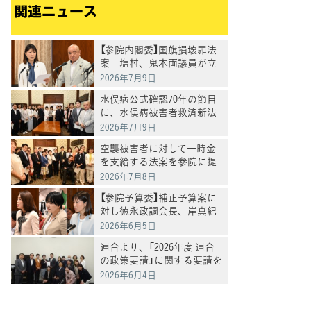
関連ニュース
【参院内閣委】国旗損壊罪法
案 塩村、鬼木両議員が立
法事実や表現の自由への影
2026年7月9日
響を追及
水俣病公式確認70年の節目
に、水俣病被害者救済新法
案提出
2026年7月9日
空襲被害者に対して一時金
を支給する法案を参院に提
出
2026年7月8日
【参院予算委】補正予算案に
対し徳永政調会長、岸真紀
子議員、塩村あやか議員が
2026年6月5日
質問
連合より、「2026年度 連合
の政策要請」に関する要請を
受け、意見交換
2026年6月4日