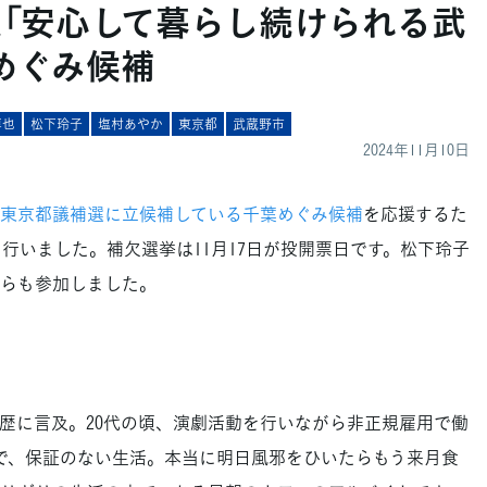
選「安心して暮らし続けられる武
めぐみ候補
淳也
松下玲子
塩村あやか
東京都
武蔵野市
2024年11月10日
東京都議補選に立候補している千葉めぐみ候補
を応援するた
行いました。補欠選挙は11月17日が投開票日です。松下玲子
らも参加しました。
に言及。20代の頃、演劇活動を行いながら非正規雇用で働
で、保証のない生活。本当に明日風邪をひいたらもう来月食