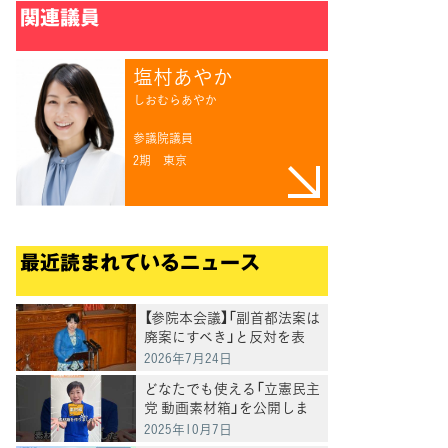
関連議員
塩村あやか
しおむらあやか
参議院議員
2期
東京
最近読まれているニュース
【参院本会議】「副首都法案は
廃案にすべき」と反対を表
明 岸真紀子議員
2026年7月24日
どなたでも使える「立憲民主
党 動画素材箱」を公開しま
した
2025年10月7日