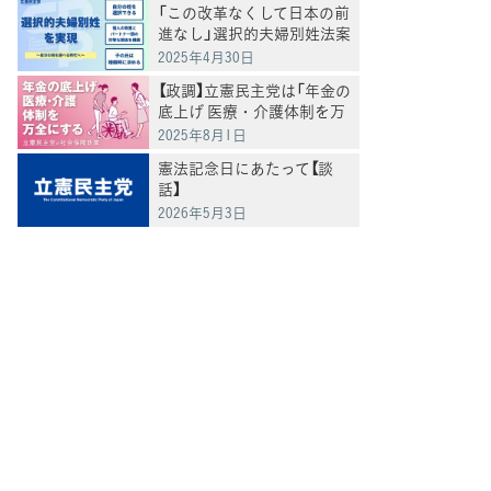
「この改革なくして日本の前
進なし」選択的夫婦別姓法案
を提出
2025年4月30日
【政調】立憲民主党は「年金の
底上げ 医療・介護体制を万
全にする」
2025年8月1日
憲法記念日にあたって【談
話】
2026年5月3日