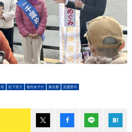
淳也
松下玲子
塩村あやか
東京都
武蔵野市
ポスト
シェア
Lineで送る
は