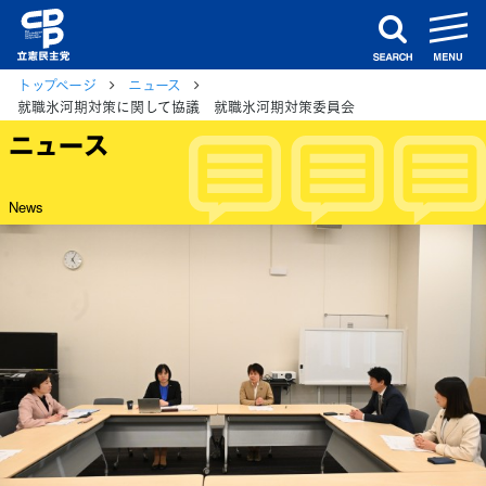
m
search
トップページ
ニュース
就職氷河期対策に関して協議 就職氷河期対策委員会
ニュース
News