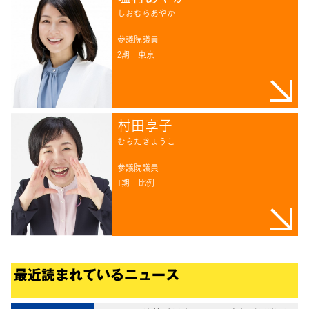
しおむらあやか
参議院議員
2期
東京
村田享子
むらたきょうこ
参議院議員
1期
比例
最近読まれているニュース