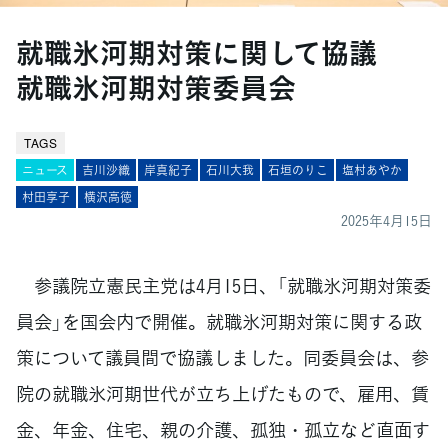
就職氷河期対策に関して協議
就職氷河期対策委員会
TAGS
ニュース
吉川沙織
岸真紀子
石川大我
石垣のりこ
塩村あやか
村田享子
横沢高徳
2025年4月15日
参議院立憲民主党は4月15日、「就職氷河期対策委
員会」を国会内で開催。就職氷河期対策に関する政
策について議員間で協議しました。同委員会は、参
院の就職氷河期世代が立ち上げたもので、雇用、賃
金、年金、住宅、親の介護、孤独・孤立など直面す