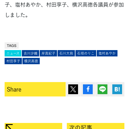
子、塩村あやか、村田享子、横沢高徳各議員が参加
しました。
TAGS
ニュース
吉川沙織
岸真紀子
石川大我
石垣のりこ
塩村あやか
村田享子
横沢高徳
ポスト
シェア
Lineで送
は
Share
次の記事