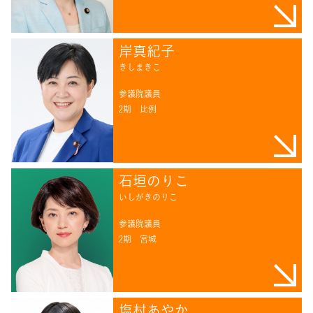
岸真紀子
きしまきこ
参議院議員
2期
比例
石垣のりこ
いしがきのりこ
参議院議員
2期
宮城
塩村あやか