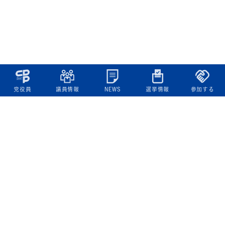
党役員
議員情報
NEWS
選挙情報
参加する
立憲民主党について
綱領
役員一覧
次の内閣
委員会委員一覧
議員・総支部長一覧
党本部所在地
都道府県連一覧
立憲民主党 活動計画・活動報告
ニュース
政策情報
基本政策
ビジョン２２
政策集
選挙政策
国会レポート