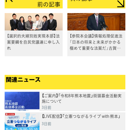
前の記事
【選択的夫婦別姓実現本部】法
【参院本会議】情報処理促進法
案要綱を自民党議連に申し入
「日本の将来と未来がかかる
れ
極めて重要な法案だ」古賀之
士議員
関連ニュース
【ご案内】「令和8年熊本地震」街頭募金活動実
施について
3日前
【LIVE配信】「立憲つながるライブ with 熊本」
3日前