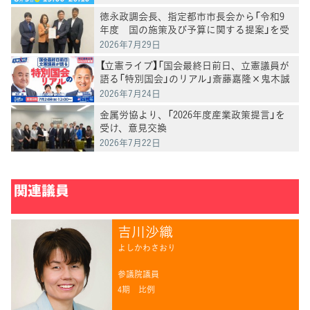
徳永政調会長、指定都市市長会から「令和9
年度 国の施策及び予算に関する提案」を受
け、意見交換
2026年7月29日
【立憲ライブ】「国会最終日前日、立憲議員が
語る「特別国会」のリアル」斎藤嘉隆×鬼木誠
×村田きょうこ×山内かなこ
2026年7月24日
金属労協より、「2026年度産業政策提言」を
受け、意見交換
2026年7月22日
関連議員
吉川沙織
よしかわさおり
参議院議員
4期
比例