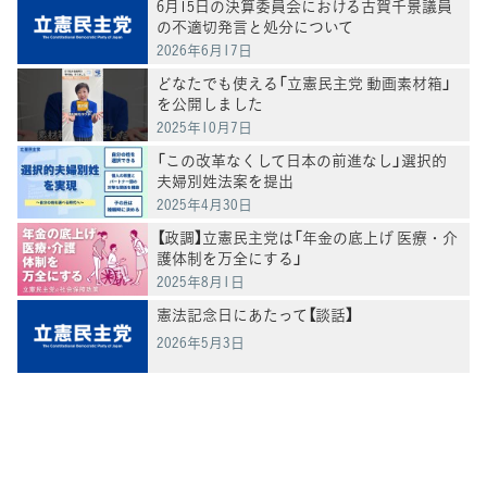
6月15日の決算委員会における古賀千景議員
の不適切発言と処分について
2026年6月17日
どなたでも使える「立憲民主党 動画素材箱」
を公開しました
2025年10月7日
「この改革なくして日本の前進なし」選択的
夫婦別姓法案を提出
2025年4月30日
【政調】立憲民主党は「年金の底上げ 医療・介
護体制を万全にする」
2025年8月1日
憲法記念日にあたって【談話】
2026年5月3日