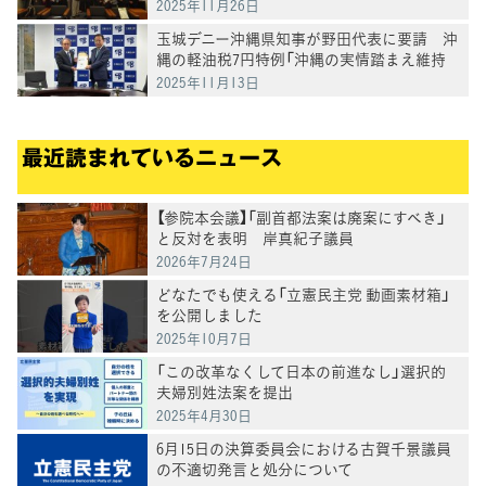
2025年11月26日
玉城デニー沖縄県知事が野田代表に要請 沖
縄の軽油税7円特例「沖縄の実情踏まえ維持
を」
2025年11月13日
最近読まれているニュース
【参院本会議】「副首都法案は廃案にすべき」
と反対を表明 岸真紀子議員
2026年7月24日
どなたでも使える「立憲民主党 動画素材箱」
を公開しました
2025年10月7日
「この改革なくして日本の前進なし」選択的
夫婦別姓法案を提出
2025年4月30日
6月15日の決算委員会における古賀千景議員
の不適切発言と処分について