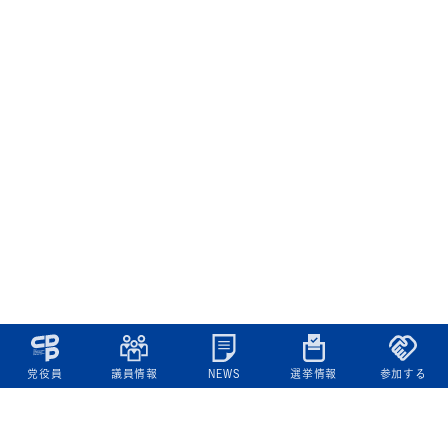
党役員
議員情報
NEWS
選挙情報
参加する
立憲民主党について