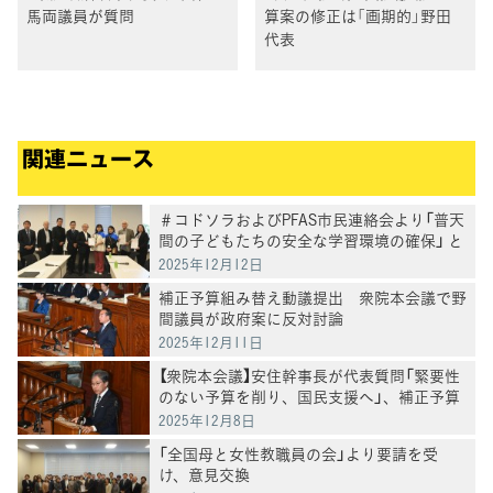
馬両議員が質問
算案の修正は「画期的」野田
代表
関連ニュース
＃コドソラおよびPFAS市民連絡会より「普天
間の子どもたちの安全な学習環境の確保」 と
「キャンプ桑江・嘉手納基地のPFAS汚染対
2025年12月12日
策」を求める陳情・要請を受け意見交換
補正予算組み替え動議提出 衆院本会議で野
間議員が政府案に反対討論
2025年12月11日
【衆院本会議】安住幹事長が代表質問「緊要性
のない予算を削り、国民支援へ」、補正予算
案の"無駄"と"政治改革"を厳しく追及
2025年12月8日
「全国母と女性教職員の会」より要請を受
け、意見交換