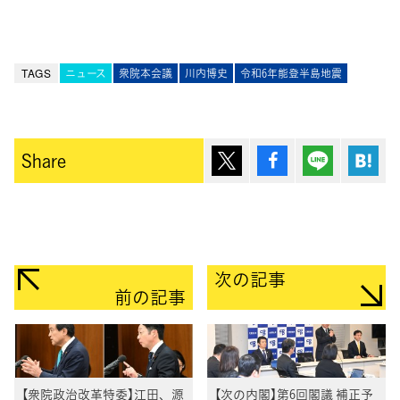
TAGS
ニュース
衆院本会議
川内博史
令和6年能登半島地震
ポスト
シェア
Lineで送
は
Share
次の記事
前の記事
【衆院政治改革特委】江田、源
【次の内閣】第6回閣議 補正予