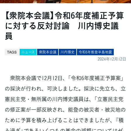
【衆院本会議】令和6年度補正予算
に対する反対討論 川内博史議
員
TAGS
ニュース
衆院本会議
川内博史
令和6年能登半島地震
2024年12月12日
衆院本会議で12月12日、「令和6年度補正予算案」
の採決が行われ、可決しました。採決に先立ち、立
憲民主党・無所属の川内博史議員は、「立憲民主党
の修正案が一部反映され、能登の被災者・被災地の
ために予算を積み上げることはできましたが、『積
み過ぎ』であるいくつもの基金の減額についてはゼ