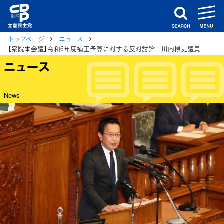
m
search
トップページ
ニュース
【衆院本会議】令和6年度補正予算に対する反対討論 川内博史議員
ニュース
News