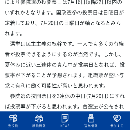
により参院選の投開票日は7月16日以降22日以内の
いずれかとなります。国政選挙の投票日は日曜日が
定着しており、7月20日の日曜日が軸となるとみら
れます。
選挙は民主主義の根幹です。一人でも多くの有権
者が投票できるようにするのが当然です。しかし、
夏休みに近い三連休の真ん中が投票日となれば、投
票率が下がることが予想されます。組織票が堅い与
党に有利に働く可能性が高いと思われます。
参院選の投開票日を3連休の中日（7月20日）にすれ
ば投票率が下がると思われます。普選法が公布され
てから100周年の節目になぜこのような判断をした
党役員
議員情報
NEWS
選挙情報
参加する
のでしょうか。