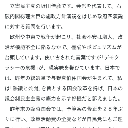
立憲民主党の野田佳彦です。会派を代表して、石
破内閣総理大臣の施政方針演説をはじめ政府四演説
に対する質問を行います。
欧州や中東で戦争が起こり、社会不安は増大、政
治が機能不全に陥るなかで、極論やポピュリズムが
台頭しています。使い古された言葉ですが「デモク
ラシーの危機」が、現実味を帯びています。日本で
は、昨年の総選挙で与野党伯仲国会が生まれて、私
は「熟議と公開」を旨とする国会改革を掲げ、日本の
議会制民主主義の底力を示す好機だと訴えました。
昨年末の臨時国会では、予算案の修正を２８年ぶ
りに行い、政策活動費の全廃などが自民党にもご理