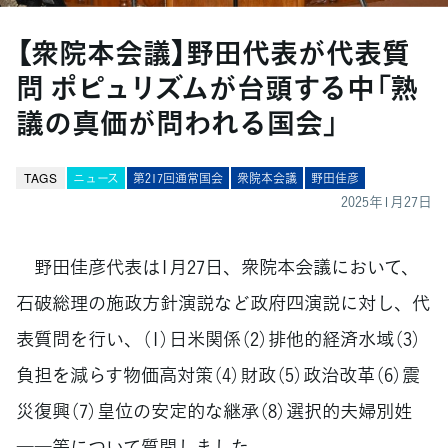
【衆院本会議】野田代表が代表質
問 ポピュリズムが台頭する中「熟
議の真価が問われる国会」
TAGS
ニュース
第217回通常国会
衆院本会議
野田佳彦
2025年1月27日
野田佳彦代表は1月27日、衆院本会議において、
石破総理の施政方針演説など政府四演説に対し、代
表質問を行い、（1）日米関係（2）排他的経済水域（3）
負担を減らす物価高対策（4）財政（5）政治改革（6）震
災復興（7）皇位の安定的な継承（8）選択的夫婦別姓
――等について質問しました。