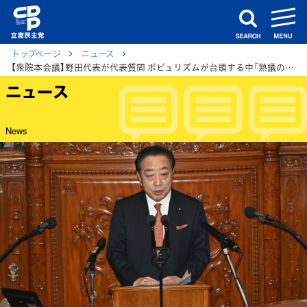
m
search
トップページ
ニュース
【衆院本会議】野田代表が代表質問 ポピュリズムが台頭する中「熟議の真価が問われる国会」
ニュース
News