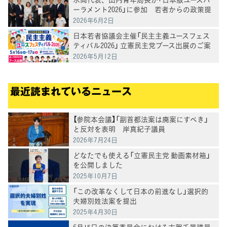
ーラメント2026」に参加 若者からの政策提
言を受け意見交換
2026年6月2日
日本若者協議会主催「民主主義ユースフェス
ティバル2026」 立憲民主党ブース出展のご案
内
2026年5月12日
最近読まれているニュース
【参院本会議】「副首都法案は廃案にすべき」
と反対を表明 岸真紀子議員
2026年7月24日
どなたでも使える「立憲民主党 動画素材箱」
を公開しました
2025年10月7日
「この改革なくして日本の前進なし」選択的
夫婦別姓法案を提出
2025年4月30日
6月15日の決算委員会における古賀千景議員