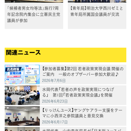
「候補者男女均等法」施行7周
【青年局】明治大学西川ゼミと
年記念院内集会に立憲民主党
青年局所属国会議員が交流
議員が参加
関連ニュース
【参加者募集】第2回 若者政策実現会議 開催の
ご案内 一般のオブザーバー参加大歓迎♪
2026年7月6日
水岡代表「若者の声を政策実現につなげ
る」 第1回「若者政策実現会議」を開催
2026年6月23日
【りっけんユース】ヤングケアラー支援をテー
マに小西洋之参院議員と意見交換
2026年6月17日
水岡代表、山内青年局長が「日本版ユースパ