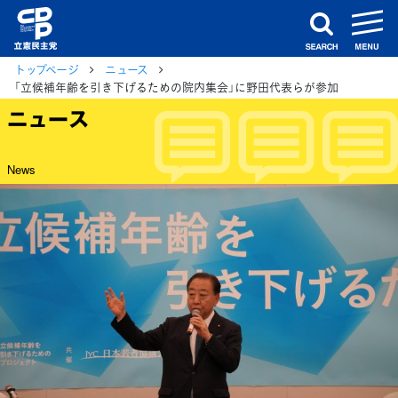
m
search
トップページ
ニュース
「立候補年齢を引き下げるための院内集会」に野田代表らが参加
ニュース
News