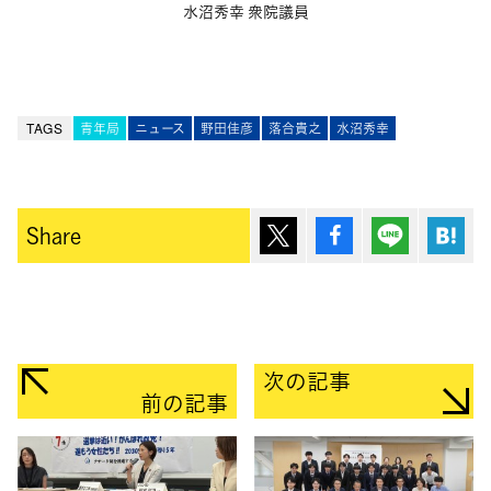
水沼秀幸 衆院議員
TAGS
青年局
ニュース
野田佳彦
落合貴之
水沼秀幸
ポスト
シェア
Lineで送
は
Share
次の記事
前の記事