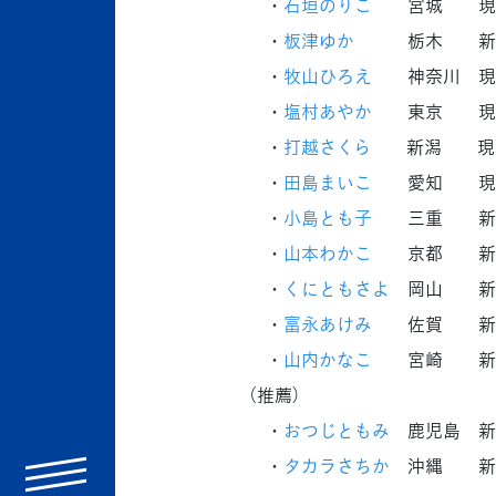
・
石垣のりこ
宮城 現
・
板津ゆか
栃木 新
・
牧山ひろえ
神奈川 
・
塩村あやか
東京 現
・
打越さくら
新潟 現
・
田島まいこ
愛知 現
・
小島とも子
三重 新
・
山本わかこ
京都 新
・
くにともさよ
岡山 新
・
富永あけみ
佐賀 新
・
山内かなこ
宮崎 
（推薦）
・
おつじともみ
鹿児島 新
・
タカラさちか
沖縄 新
menu