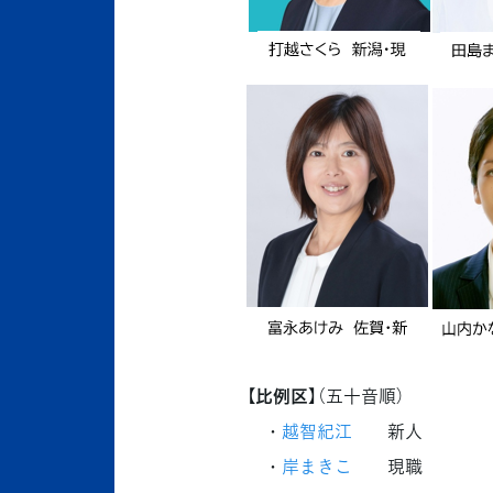
【
比例区
】（五十音順）
・
越智紀江
新人
・
岸まきこ
現職