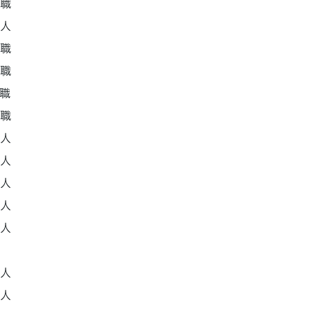
職
人
現職
職
職
職
人
人
人
人
新人
人
人