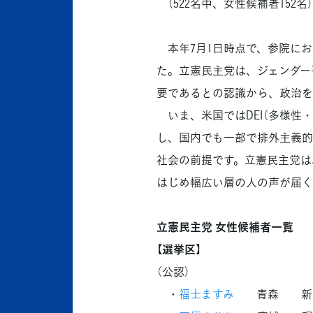
（522名中、女性候補者152名）
本年7月1日時点で、参院におけ
た。立憲民主党は、ジェンダー
要であるとの認識から、政治を
いま、米国ではDEI（多様性
し、国内でも一部で排外主義的
社会の前提です。立憲民主党は
はじめ幅広い層の人の声が届く
立憲民主党 女性候補者一覧
【
選挙区
】
（公認）
・
福士ますみ
青森 新