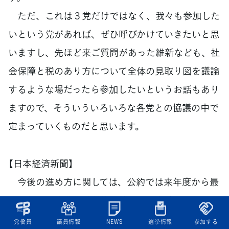
ただ、これは３党だけではなく、我々も参加した
いという党があれば、ぜひ呼びかけていきたいと思
いますし、先ほど来ご質問があった維新なども、社
会保障と税のあり方について全体の見取り図を議論
するような場だったら参加したいというお話もあり
ますので、そういういろいろな各党との協議の中で
定まっていくものだと思います。
【日本経済新聞】
今後の進め方に関しては、公約では来年度から最
大２年間の消費税減税後に始めると参院選公約で掲
げていたが、その時間に間に合わせたいという考え
党役員
議員情報
NEWS
選挙情報
参加する