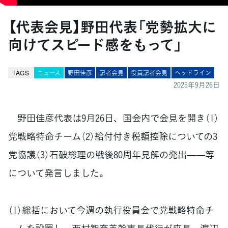
【代表会見】野田代表「党勢拡大に
向けてスピード感をもって」
TAGS
ニュース
野田佳彦
記者会見
役員記者会見
ヘッドライン
2025年9月26日
野田佳彦代表は9月26日、国会内で会見を開き（1）
党戦略特命チーム（2）給付付き税額控除についての3
党協議（3）石破総理の戦後80周年見解の発出——等
について発言しました。
（1）総括において今週の執行役員会で党戦略特命チ