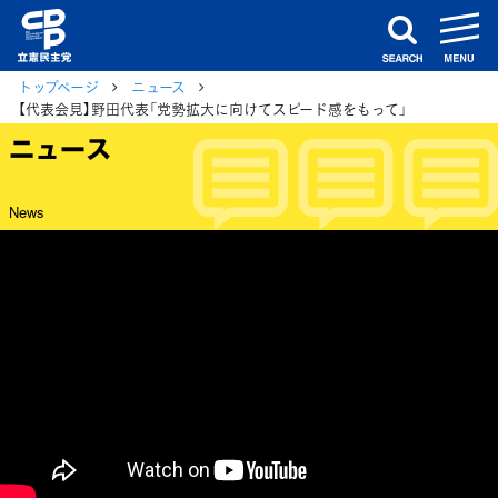
m
search
トップページ
ニュース
【代表会見】野田代表「党勢拡大に向けてスピード感をもって」
ニュース
News