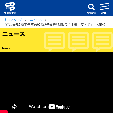
m
search
トップページ
ニュース
【代表会見】補正予算の97%が予備費「財政民主主義に反する」 水岡代表が強く批判
ニュース
News