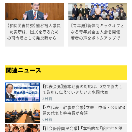
【参院災害特委】熊谷裕人議員
【青年局】新体制キックオフと
「防災庁は、国民を守るため
なる青年局全国大会を開催
の司令塔として発災時から復
若者の声をボトムアップで活
旧復興を一貫して推進を」
動方針を採択
関連ニュース
【代表会見】熊本地震の対応は、3党で協力し
て政府に伝えていきたいと水岡代表
3日前
【3党代表・幹事長会談】立憲・中道・公明の3
党の代表と幹事長が会談
6日前
【社会保障国民会議】 「本格的な『給付付き税