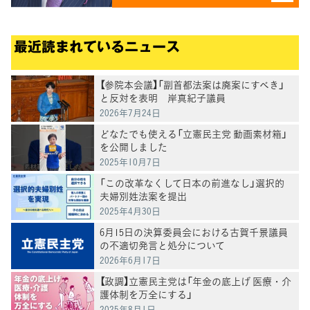
最近読まれているニュース
【参院本会議】「副首都法案は廃案にすべき」
と反対を表明 岸真紀子議員
2026年7月24日
どなたでも使える「立憲民主党 動画素材箱」
を公開しました
2025年10月7日
「この改革なくして日本の前進なし」選択的
夫婦別姓法案を提出
2025年4月30日
6月15日の決算委員会における古賀千景議員
の不適切発言と処分について
2026年6月17日
【政調】立憲民主党は「年金の底上げ 医療・介
護体制を万全にする」
2025年8月1日