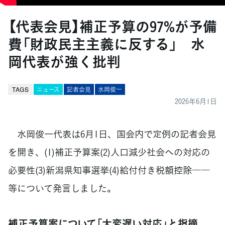
【代表会見】補正予算の97%が予備
費「財政民主主義に反する」 水
岡代表が強く批判
TAGS
ニュース
記者会見
水岡俊一
2026年6月1日
水岡俊一代表は6月1日、国会内で定例の記者会見
を開き、(1)補正予算案(2)人口減少社会への対応の
必要性(3)新潟県知事選挙(4)給付付き税額控除――
等について発言しました。
補正予算案について「大変遅い対応」と指摘