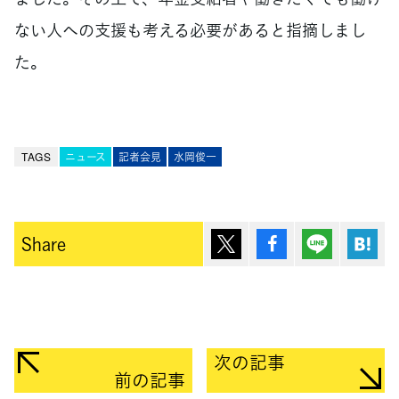
ない人への支援も考える必要があると指摘しまし
た。
TAGS
ニュース
記者会見
水岡俊一
ポスト
シェア
Lineで送
は
Share
次の記事
前の記事