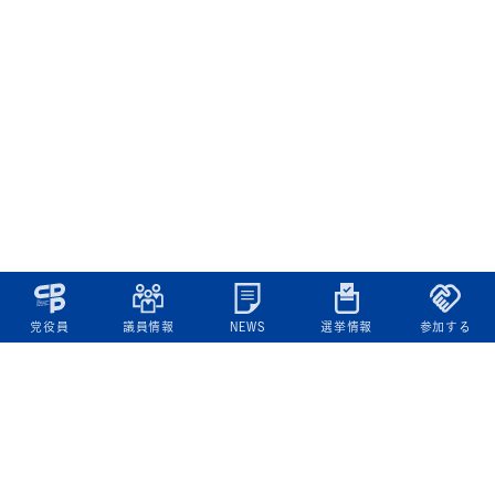
党役員
議員情報
NEWS
選挙情報
参加する
立憲民主党について
綱領
役員一覧
次の内閣
委員会委員一覧
議員・総支部長一覧
党本部所在地
都道府県連一覧
立憲民主党 活動計画・活動報告