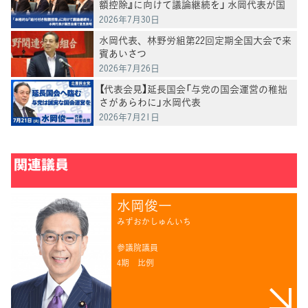
額控除』に向けて議論継続を」 水岡代表が国
民会議で意見表明
2026年7月30日
水岡代表、林野労組第22回定期全国大会で来
賓あいさつ
2026年7月26日
【代表会見】延長国会「与党の国会運営の稚拙
さがあらわに」水岡代表
2026年7月21日
関連議員
水岡俊一
みずおかしゅんいち
参議院議員
4期
比例