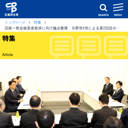
m
search
トップページ
特集
旧統一教会被害者救済に向け論点整理 与野党4党による第2回目の協議
特集
Article