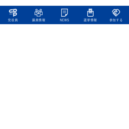
党役員
議員情報
NEWS
選挙情報
参加する
立憲民主党について
綱領
役員一覧
次の内閣
委員会委員一覧
議員・総支部長一覧
党本部所在地
都道府県連一覧
立憲民主党 活動計画・活動報告
ニュース
政策情報
基本政策
ビジョン２２
政策集
選挙政策
国会レポート
政調活動ニュース
提出法案
選挙情報
参院選2025選挙結果
衆院選2024選挙結果
参院選2022選挙結果
衆院選2021選挙結果
第20回統一地方自治体選挙 結果一覧