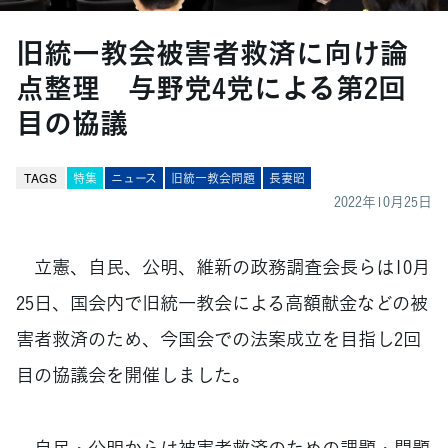
旧統一教会被害者救済に向け論
点整理 与野党4党による第2回
目の協議
TAGS
特集
ニュース
旧統一教会問題
長妻昭
2022年10月25日
立憲、自民、公明、維新の政務調査会長らは10月
25日、国会内で旧統一教会による高額献金などの被
害者救済のため、今国会での法案成立を目指し2回
目の協議会を開催しました。
自民・公明からは被害者救済のための課題・問題