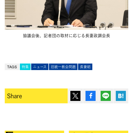
協議会後、記者団の取材に応じる長妻政調会長
TAGS
特集
ニュース
旧統一教会問題
長妻昭
ポスト
シェア
Lineで送
は
Share