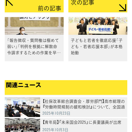
次の記事
前の記事
「報告徴収・質問権は極めて
子どもと若者を徹底応援「子
弱い」「判例を根拠に解散命
ども・若者応援本部」が本格
令請求するための作業を早
始動
く」と前川元事務次官 旧統
一教会問題国対ヒアリング
関連ニュース
【社保改革総合調査会・厚労部門】高市総理の
『労働時間規制の緩和検討』について、全国過
労死家族会および弁護団よりヒアリング
2025年10月23日
【青年局】「未来国会2025」に長妻議員が出席
2025年10月3日