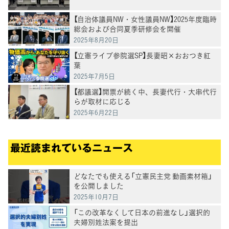
【自治体議員NW・女性議員NW】2025年度臨時
総会および合同夏季研修会を開催
2025年8月20日
【立憲ライブ参院選SP】長妻昭×おおつき紅
葉
2025年7月5日
【都議選】開票が続く中、長妻代行・大串代行
らが取材に応じる
2025年6月22日
最近読まれているニュース
どなたでも使える「立憲民主党 動画素材箱」
を公開しました
2025年10月7日
「この改革なくして日本の前進なし」選択的
夫婦別姓法案を提出