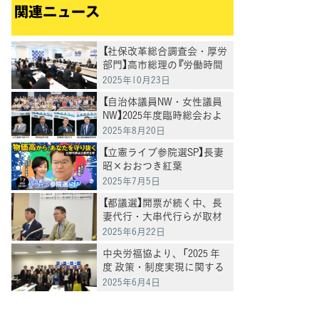
関連ニュース
【社保改革総合調査会・厚労
部門】高市総理の『労働時間
規制の緩和検討』について、
2025年10月23日
全国過労死家族会および弁
【自治体議員NW・女性議員
護団よりヒアリング
NW】2025年度臨時総会およ
び合同夏季研修会を開催
2025年8月20日
【立憲ライブ参院選SP】長妻
昭×おおつき紅葉
2025年7月5日
【都議選】開票が続く中、長
妻代行・大串代行らが取材
に応じる
2025年6月22日
中央労福協より、「2025 年
度 政策・制度実現に関する
申し入れ」について要請を受
2025年6月4日
け、意見交換