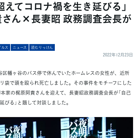
超えてコロナ禍を生き延びる」
貴さん×長妻昭 政務調査会長が
イルス
ニュース
読むりっけん
2022年12月23日
、渋谷区幡ヶ谷のバス停で休んでいたホームレスの女性が、近所
リ袋で頭を殴られ死亡しました。その事件をモチーフにした
脚本家の梶原阿貴さんを迎えて、長妻昭政務調査会長が「自己
延びる」と題して対談しました。