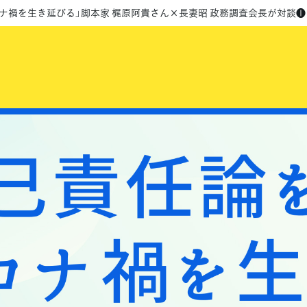
ナ禍を生き延びる」脚本家 梶原阿貴さん×長妻昭 政務調査会長が対談❶