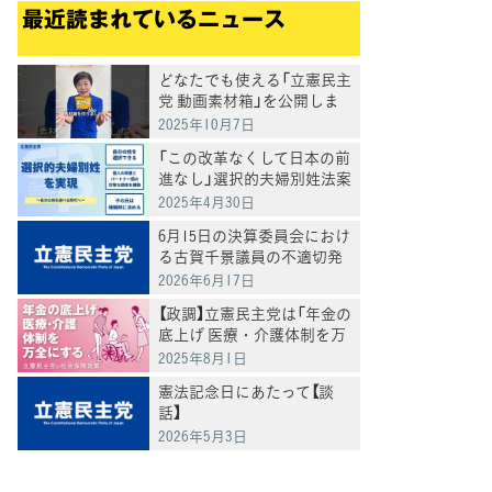
最近読まれているニュース
どなたでも使える「立憲民主
党 動画素材箱」を公開しま
した
2025年10月7日
「この改革なくして日本の前
進なし」選択的夫婦別姓法案
を提出
2025年4月30日
6月15日の決算委員会におけ
る古賀千景議員の不適切発
言と処分について
2026年6月17日
【政調】立憲民主党は「年金の
底上げ 医療・介護体制を万
全にする」
2025年8月1日
憲法記念日にあたって【談
話】
2026年5月3日