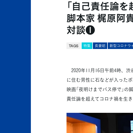
「自己責任論を
脚本家 梶原阿
対談❶
TAGS
特集
長妻昭
新型コロナウ
2020年11月16日午前4時
に住む男性に石などが入ったポ
映画「夜明けまでバス停で」の
責任論を超えてコロナ禍を生き