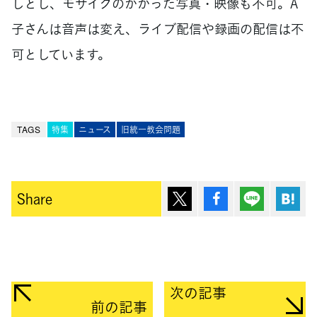
しとし、モザイクのかかった写真・映像も不可。A
子さんは音声は変え、ライブ配信や録画の配信は不
可としています。
TAGS
特集
ニュース
旧統一教会問題
ポスト
シェア
Lineで送
は
Share
次の記事
前の記事