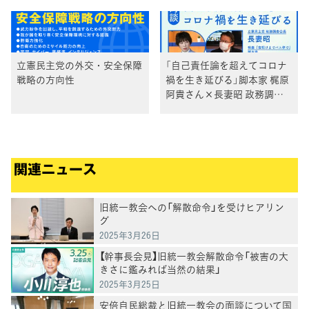
立憲民主党の外交・安全保障
「自己責任論を超えてコロナ
戦略の方向性
禍を生き延びる」脚本家 梶原
阿貴さん×長妻昭 政務調査
会長が対談❶
関連ニュース
旧統一教会への「解散命令」を受けヒアリン
グ
2025年3月26日
【幹事長会見】旧統一教会解散命令「被害の大
きさに鑑みれば当然の結果」
2025年3月25日
安倍自民総裁と旧統一教会の面談について国