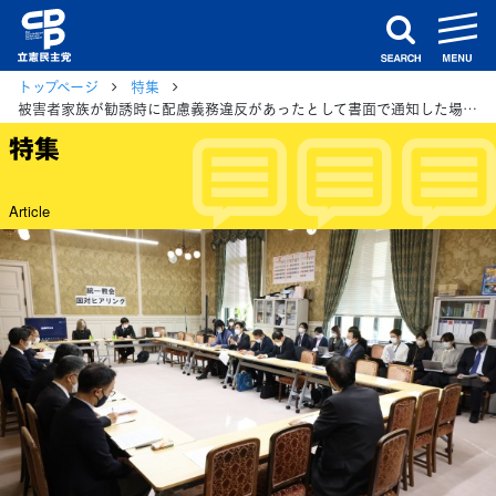
m
search
トップページ
特集
被害者家族が勧誘時に配慮義務違反があったとして書面で通知した場合の効果についてヒアリング 旧統一教会問題国対ヒアリング
特集
Article