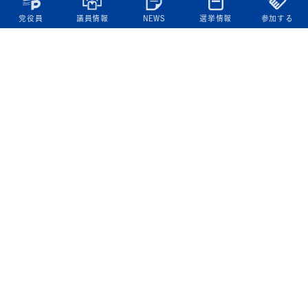
党役員
議員情報
NEWS
選挙情報
参加する
立憲民主党について
綱領
役員一覧
次の内閣
委員会委員一覧
議員・総支部長一覧
党本部所在地
都道府県連一覧
立憲民主党 活動計画・活動報告
ニュース
政策情報
基本政策
ビジョン２２
政策集
選挙政策
国会レポート
政調活動ニュース
提出法案
選挙情報
参院選2025選挙結果
衆院選2024選挙結果
参院選2022選挙結果
衆院選2021選挙結果
第20回統一地方自治体選挙 結果一覧
候補者公募2026