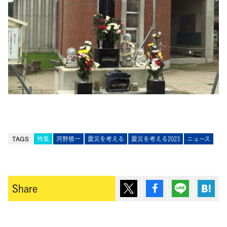
TAGS
特集
河野慎一
震災を考える
震災を考える2023
ニュース
ポスト
シェア
Lineで送
は
Share