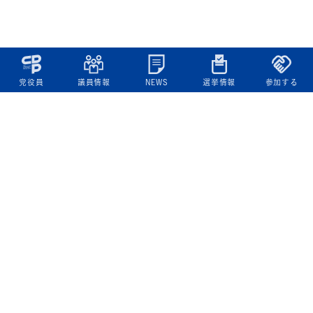
党役員
議員情報
NEWS
選挙情報
参加する
立憲民主党について
綱領
役員一覧
次の内閣
委員会委員一覧
議員・総支部長一覧
党本部所在地
都道府県連一覧
立憲民主党 活動計画・活動報告
ニュース
政策情報
基本政策
ビジョン２２
政策集
選挙政策
国会レポート
政調活動ニュース
提出法案
選挙情報