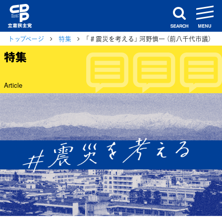
m
search
トップページ
特集
「＃震災を考える」 河野慎一 （前八千代市議）
特集
Article