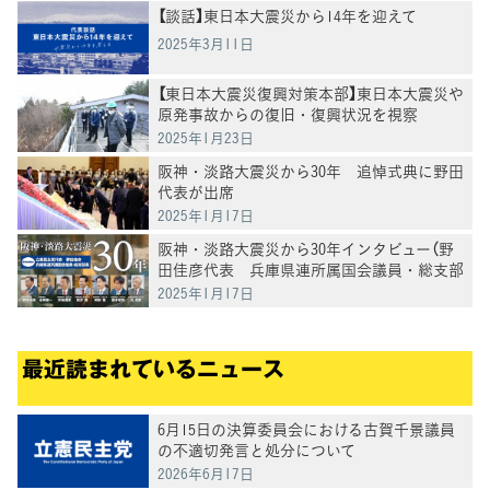
【談話】東日本大震災から14年を迎えて
2025年3月11日
【東日本大震災復興対策本部】東日本大震災や
原発事故からの復旧・復興状況を視察
2025年1月23日
阪神・淡路大震災から30年 追悼式典に野田
代表が出席
2025年1月17日
阪神・淡路大震災から30年インタビュー（野
田佳彦代表 兵庫県連所属国会議員・総支部
長）
2025年1月17日
最近読まれているニュース
6月15日の決算委員会における古賀千景議員
の不適切発言と処分について
2026年6月17日